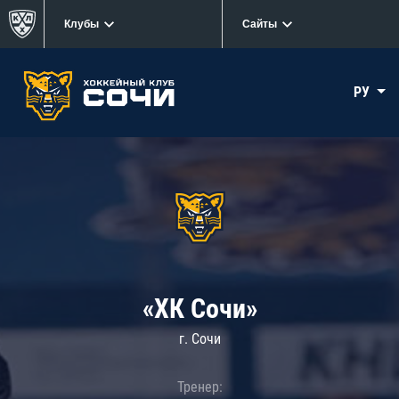
Клубы
Сайты
РУ
«ХК Сочи»
г. Сочи
Тренер: