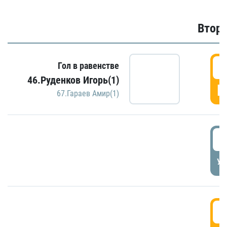
Второ
2
Гол в равенстве
46.Руденков Игорь(1)
Г
67.Гараев Амир(1)
2
УД
3