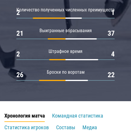
Количество полученных численных преимуществ
2
1
Выигранные вбрасывания
21
37
Штрафное время
2
4
Броски по воротам
26
22
Хронология матча
Командная статистика
Статистика игроков
Составы
Медиа