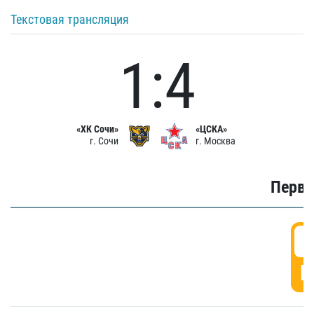
Текстовая трансляция
1:4
«ХК Сочи»
«ЦСКА»
г. Сочи
г. Москва
Первы
0
Г