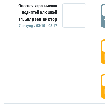
Опасная игра высоко
0
поднятой клюшкой
14.Балдаев Виктор
УД
7 секунд / 03:10 - 03:17
0
Г
0
Г