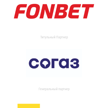
Титульный Партнер
Генеральный партнер