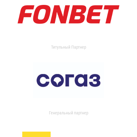
Титульный Партнер
Генеральный партнер