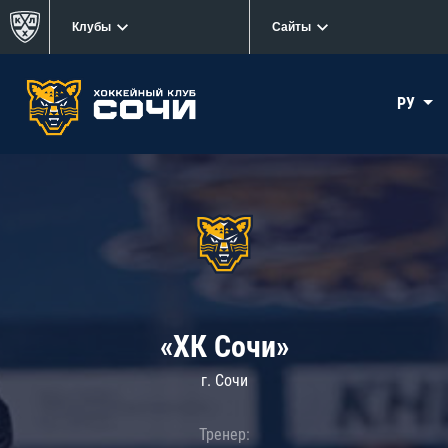
Клубы
Сайты
РУ
«ХК Сочи»
г. Сочи
Тренер: