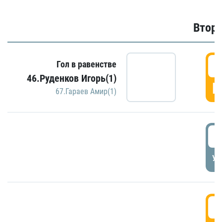
Второ
2
Гол в равенстве
46.Руденков Игорь(1)
Г
67.Гараев Амир(1)
2
УД
3