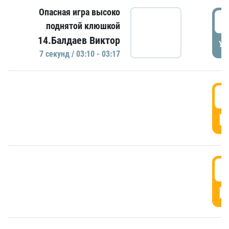
Опасная игра высоко
0
поднятой клюшкой
14.Балдаев Виктор
УД
7 секунд / 03:10 - 03:17
0
Г
0
Г