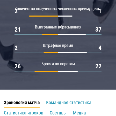
Количество полученных численных преимуществ
2
1
Выигранные вбрасывания
21
37
Штрафное время
2
4
Броски по воротам
26
22
Хронология матча
Командная статистика
Статистика игроков
Составы
Медиа