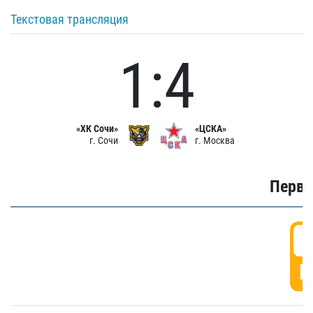
Текстовая трансляция
1:4
«ХК Сочи»
«ЦСКА»
г. Сочи
г. Москва
Первы
0
Г