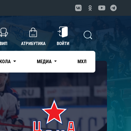
ВИП
АТРИБУТИКА
ВОЙТИ
КОЛА
МЕДИА
МХЛ