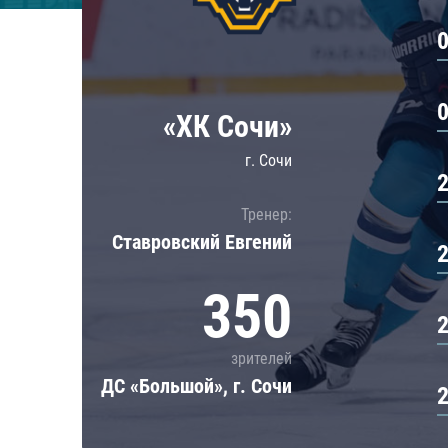
Локомотив
Северсталь
ЦСКА
Шанхайские Драконы
«ХК Сочи»
г. Сочи
Тренер:
Ставровский Евгений
350
зрителей
ДС «Большой», г. Сочи