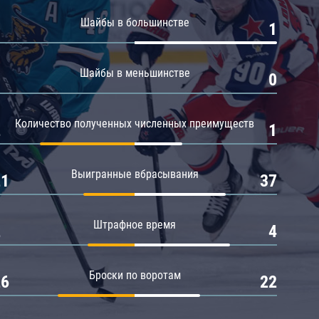
Амур
Шайбы в большинстве
0
1
Барыс
Салават Юлаев
Шайбы в меньшинстве
0
0
Сибирь
Количество полученных численных преимуществ
2
1
Выигранные вбрасывания
21
37
Штрафное время
2
4
Броски по воротам
26
22