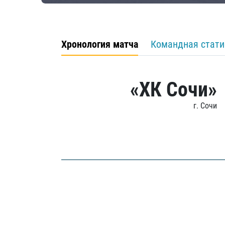
Хронология матча
Командная стати
«ХК Сочи»
г. Сочи