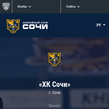
Клубы
Сайты
РУ
«ХК Сочи»
г. Сочи
Тренер: