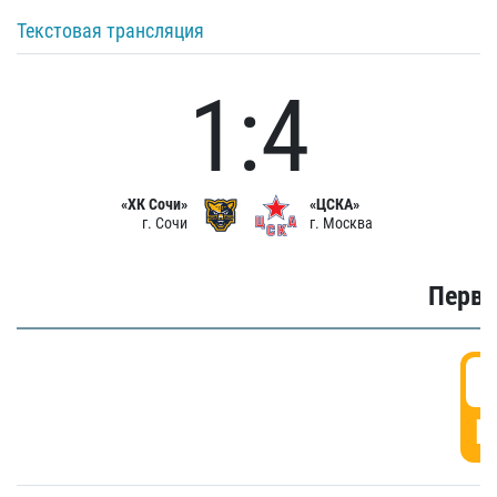
Текстовая трансляция
1:4
«ХК Сочи»
«ЦСКА»
г. Сочи
г. Москва
Первы
0
Г