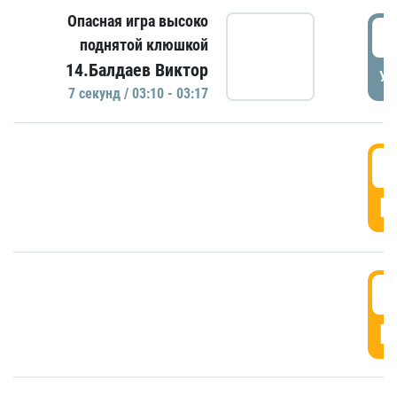
Опасная игра высоко
0
поднятой клюшкой
14.Балдаев Виктор
УД
7 секунд / 03:10 - 03:17
0
Г
0
Г