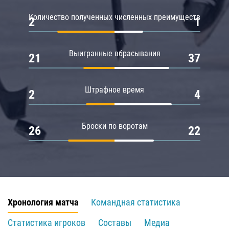
Количество полученных численных преимуществ
2
1
Выигранные вбрасывания
21
37
Штрафное время
2
4
Броски по воротам
26
22
Хронология матча
Командная статистика
Статистика игроков
Составы
Медиа