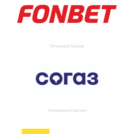
Титульный Партнер
Генеральный партнер