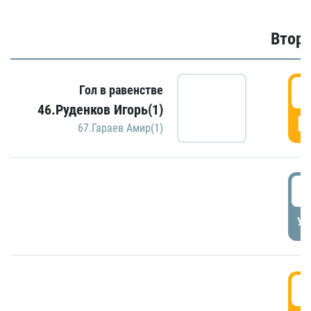
Второ
2
Гол в равенстве
46.Руденков Игорь(1)
Г
67.Гараев Амир(1)
2
УД
3