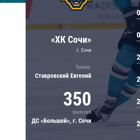
Локомотив
Северсталь
ЦСКА
Шанхайские Драконы
«ХК Сочи»
г. Сочи
Тренер:
Ставровский Евгений
350
зрителей
ДС «Большой», г. Сочи