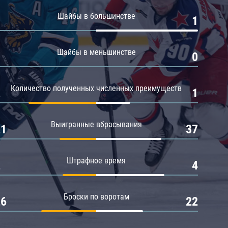
Амур
Шайбы в большинстве
0
1
Барыс
Салават Юлаев
Шайбы в меньшинстве
0
0
Сибирь
Количество полученных численных преимуществ
2
1
Выигранные вбрасывания
21
37
Штрафное время
2
4
Броски по воротам
26
22