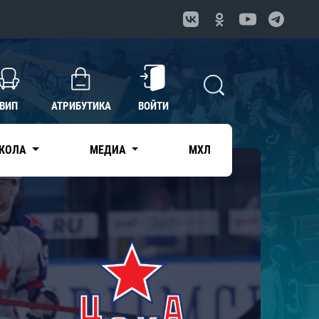
ВИП
АТРИБУТИКА
ВОЙТИ
КОЛА
МЕДИА
МХЛ