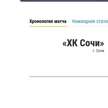
Хронология матча
Командная стати
«ХК Сочи»
г. Сочи