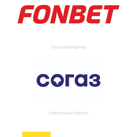
Титульный Партнер
Генеральный партнер