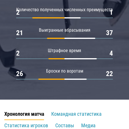
Количество полученных численных преимуществ
2
1
Выигранные вбрасывания
21
37
Штрафное время
2
4
Броски по воротам
26
22
Хронология матча
Командная статистика
Статистика игроков
Составы
Медиа