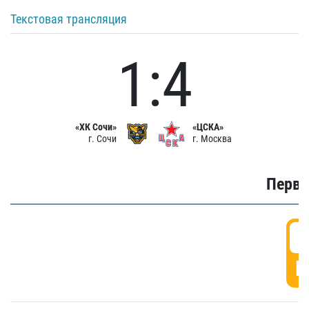
Текстовая трансляция
1:4
«ХК Сочи»
«ЦСКА»
г. Сочи
г. Москва
Первы
0
Г