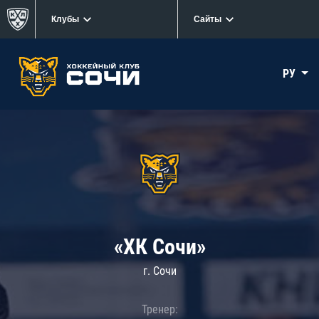
Клубы
Сайты
РУ
«ХК Сочи»
г. Сочи
Тренер: