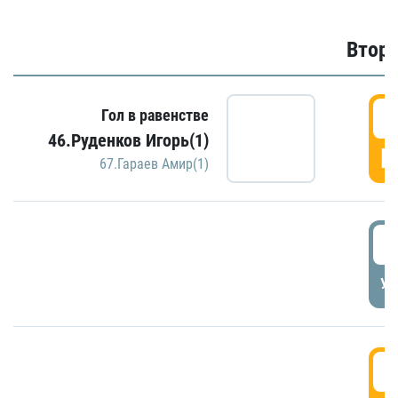
Второ
2
Гол в равенстве
46.Руденков Игорь(1)
Г
67.Гараев Амир(1)
2
УД
3