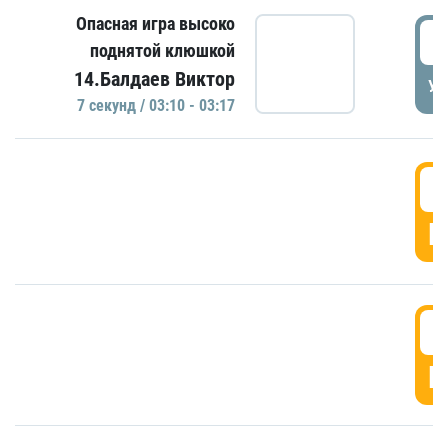
Опасная игра высоко
0
поднятой клюшкой
14.Балдаев Виктор
УД
7 секунд / 03:10 - 03:17
0
Г
0
Г