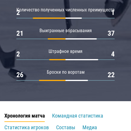
Количество полученных численных преимуществ
2
1
Выигранные вбрасывания
21
37
Штрафное время
2
4
Броски по воротам
26
22
Хронология матча
Командная статистика
Статистика игроков
Составы
Медиа