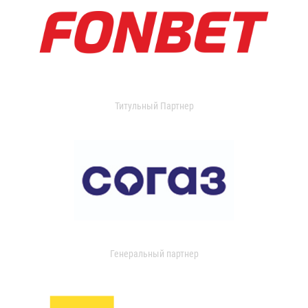
Титульный Партнер
Генеральный партнер