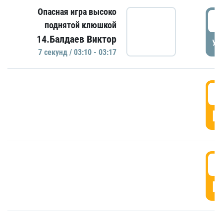
Опасная игра высоко
0
поднятой клюшкой
14.Балдаев Виктор
УД
7 секунд / 03:10 - 03:17
0
Г
0
Г