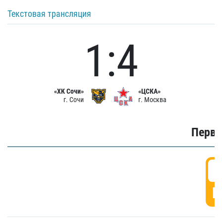
Текстовая трансляция
1:4
«ХК Сочи»
«ЦСКА»
г. Сочи
г. Москва
Первы
0
Г