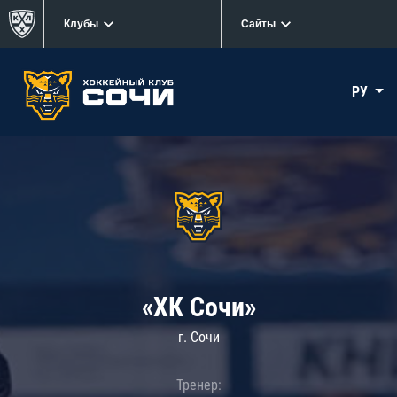
Клубы
Сайты
РУ
«ХК Сочи»
г. Сочи
Тренер: