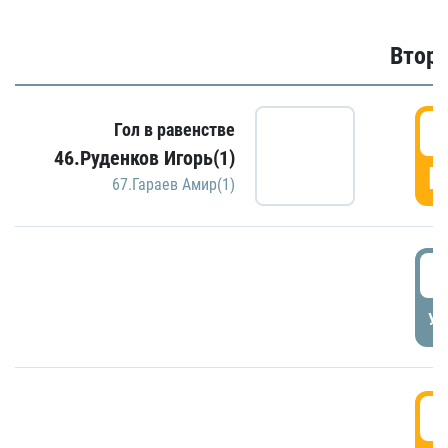
Второ
2
Гол в равенстве
46.Руденков Игорь(1)
Г
67.Гараев Амир(1)
2
УД
3