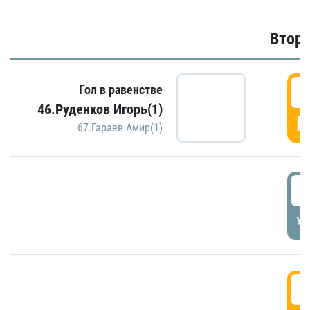
Второ
2
Гол в равенстве
46.Руденков Игорь(1)
Г
67.Гараев Амир(1)
2
УД
3