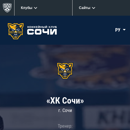
Клубы
Сайты
РУ
«ХК Сочи»
г. Сочи
Тренер: