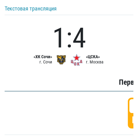
Текстовая трансляция
1:4
«ХК Сочи»
«ЦСКА»
г. Сочи
г. Москва
Первы
0
Г