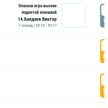
Опасная игра высоко
0
поднятой клюшкой
14.Балдаев Виктор
УД
7 секунд / 03:10 - 03:17
0
Г
0
Г