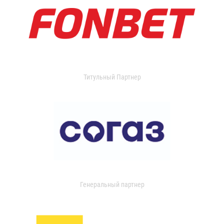
Титульный Партнер
Генеральный партнер