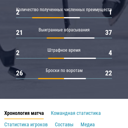
Количество полученных численных преимуществ
2
1
Выигранные вбрасывания
21
37
Штрафное время
2
4
Броски по воротам
26
22
Хронология матча
Командная статистика
Статистика игроков
Составы
Медиа