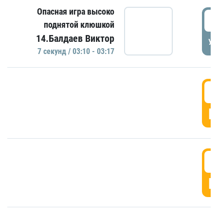
Опасная игра высоко
0
поднятой клюшкой
14.Балдаев Виктор
УД
7 секунд / 03:10 - 03:17
0
Г
0
Г