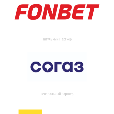
Титульный Партнер
Генеральный партнер