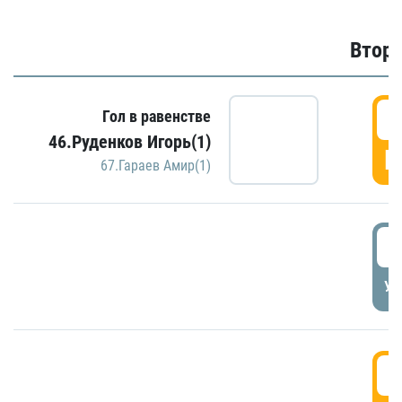
Второ
2
Гол в равенстве
46.Руденков Игорь(1)
Г
67.Гараев Амир(1)
2
УД
3