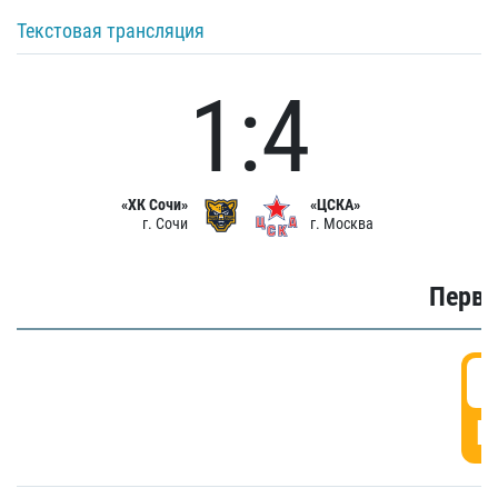
Текстовая трансляция
1:4
«ХК Сочи»
«ЦСКА»
г. Сочи
г. Москва
Первы
0
Г