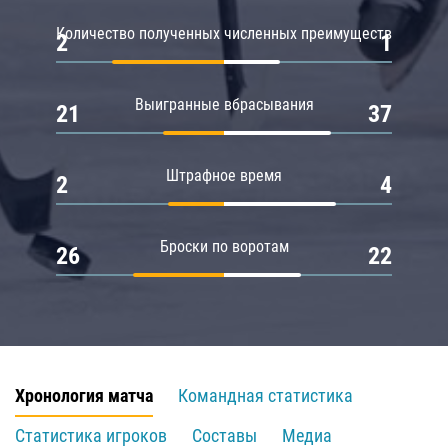
Количество полученных численных преимуществ
2
1
Выигранные вбрасывания
21
37
Штрафное время
2
4
Броски по воротам
26
22
Хронология матча
Командная статистика
Статистика игроков
Составы
Медиа