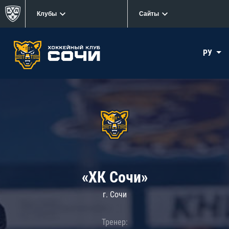
Клубы
Сайты
РУ
«ХК Сочи»
г. Сочи
Тренер: