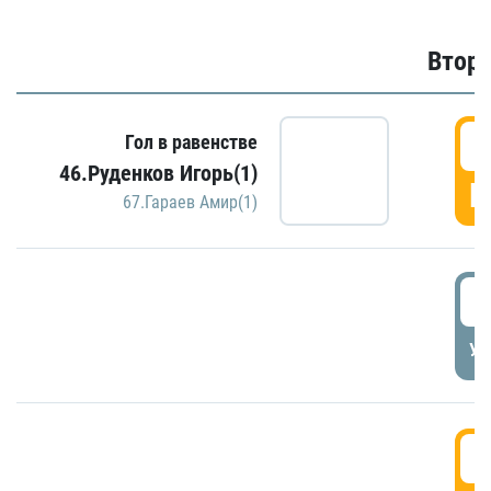
Второ
2
Гол в равенстве
46.Руденков Игорь(1)
Г
67.Гараев Амир(1)
2
УД
3