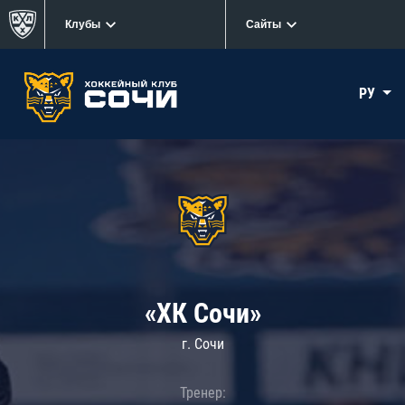
Клубы
Сайты
РУ
«ХК Сочи»
г. Сочи
Тренер: