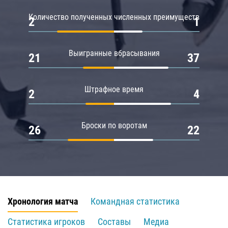
Количество полученных численных преимуществ
2
1
Выигранные вбрасывания
21
37
Штрафное время
2
4
Броски по воротам
26
22
Хронология матча
Командная статистика
Статистика игроков
Составы
Медиа