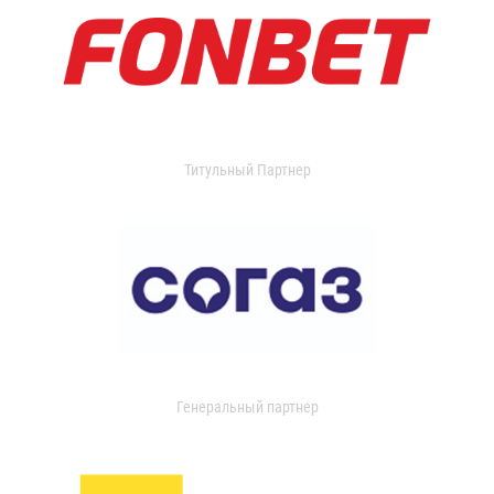
Титульный Партнер
Генеральный партнер