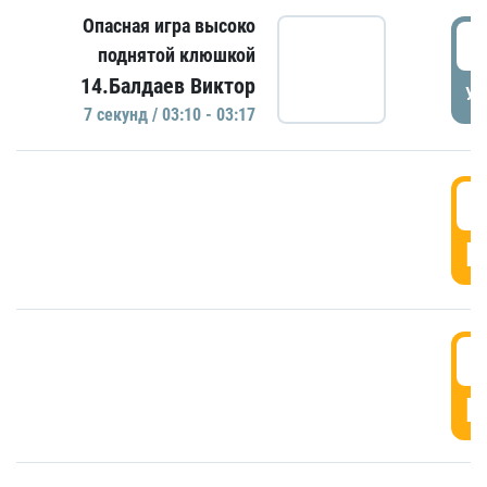
Опасная игра высоко
0
поднятой клюшкой
14.Балдаев Виктор
УД
7 секунд / 03:10 - 03:17
0
Г
0
Г