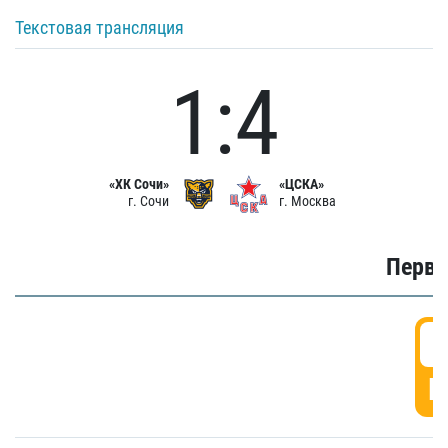
Текстовая трансляция
1:4
«ХК Сочи»
«ЦСКА»
г. Сочи
г. Москва
Первы
0
Г