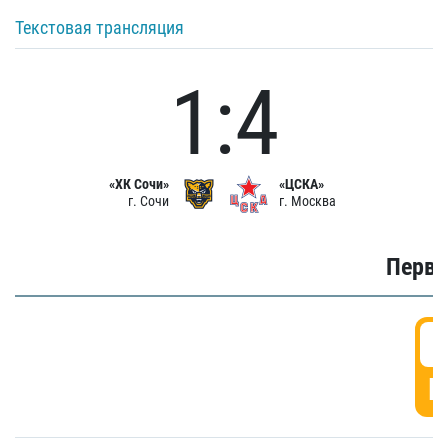
Текстовая трансляция
1:4
«ХК Сочи»
«ЦСКА»
г. Сочи
г. Москва
Первы
0
Г