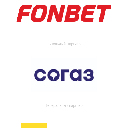
Титульный Партнер
Генеральный партнер