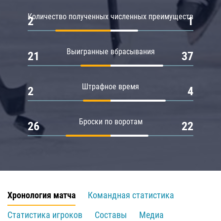
Количество полученных численных преимуществ
2
1
Выигранные вбрасывания
21
37
Штрафное время
2
4
Броски по воротам
26
22
Хронология матча
Командная статистика
Статистика игроков
Составы
Медиа