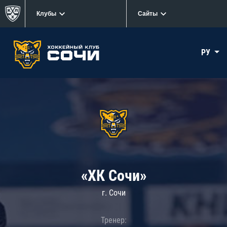
Клубы
Сайты
РУ
«ХК Сочи»
г. Сочи
Тренер: