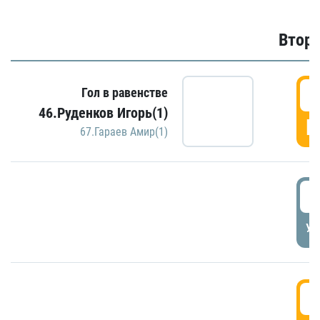
Второ
2
Гол в равенстве
46.Руденков Игорь(1)
Г
67.Гараев Амир(1)
2
УД
3