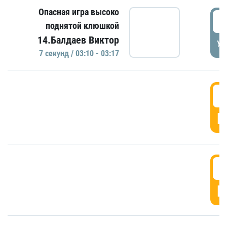
Опасная игра высоко
0
поднятой клюшкой
14.Балдаев Виктор
УД
7 секунд / 03:10 - 03:17
0
Г
0
Г