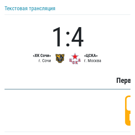
Текстовая трансляция
1:4
«ХК Сочи»
«ЦСКА»
г. Сочи
г. Москва
Первы
0
Г