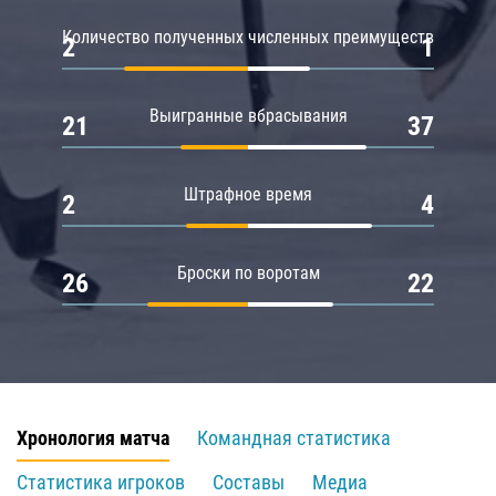
Количество полученных численных преимуществ
2
1
Выигранные вбрасывания
21
37
Штрафное время
2
4
Броски по воротам
26
22
Хронология матча
Командная статистика
Статистика игроков
Составы
Медиа