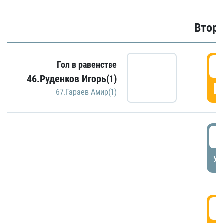
Второ
2
Гол в равенстве
46.Руденков Игорь(1)
Г
67.Гараев Амир(1)
2
УД
3