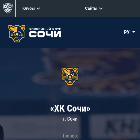
Клубы
Сайты
РУ
«ХК Сочи»
г. Сочи
Тренер: