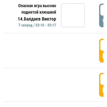
Опасная игра высоко
0
поднятой клюшкой
14.Балдаев Виктор
УД
7 секунд / 03:10 - 03:17
0
Г
0
Г