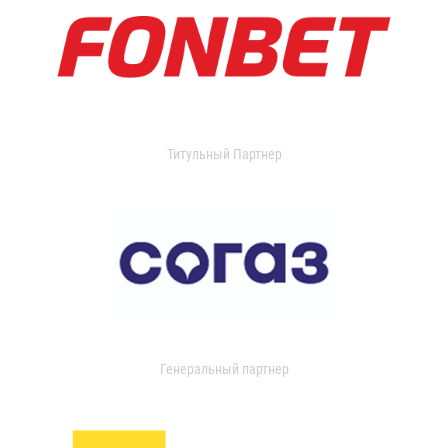
Титульный Партнер
Генеральный партнер