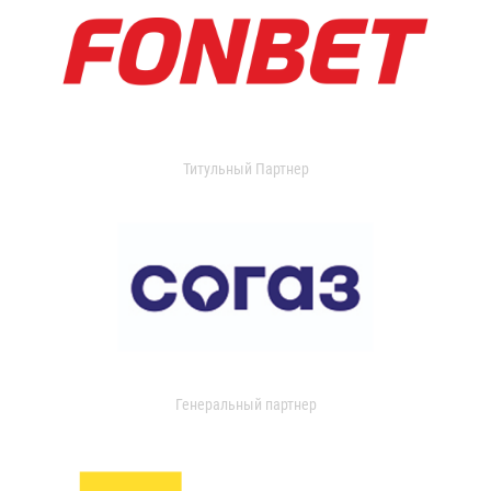
Титульный Партнер
Генеральный партнер