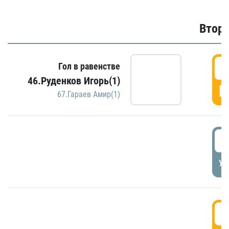
Второ
2
Гол в равенстве
46.Руденков Игорь(1)
Г
67.Гараев Амир(1)
2
УД
3