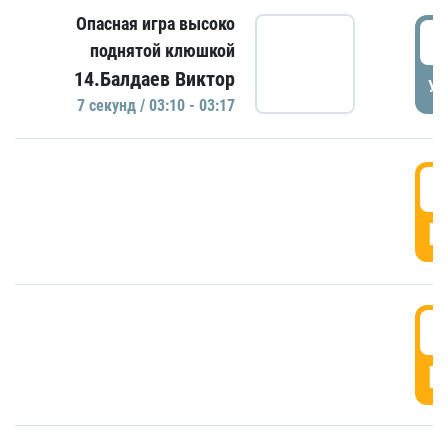
Опасная игра высоко
0
поднятой клюшкой
14.Балдаев Виктор
УД
7 секунд / 03:10 - 03:17
0
Г
0
Г