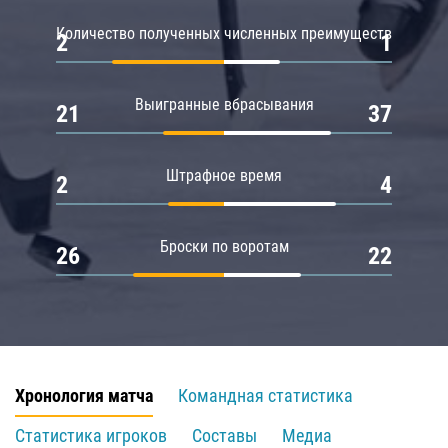
Количество полученных численных преимуществ
2
1
Выигранные вбрасывания
21
37
Штрафное время
2
4
Броски по воротам
26
22
Хронология матча
Командная статистика
Статистика игроков
Составы
Медиа