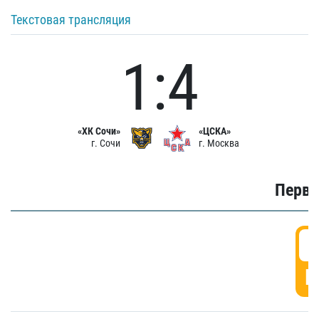
Текстовая трансляция
1:4
«ХК Сочи»
«ЦСКА»
г. Сочи
г. Москва
Первы
0
Г