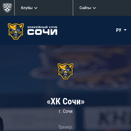
Клубы
Сайты
РУ
«ХК Сочи»
г. Сочи
Тренер: