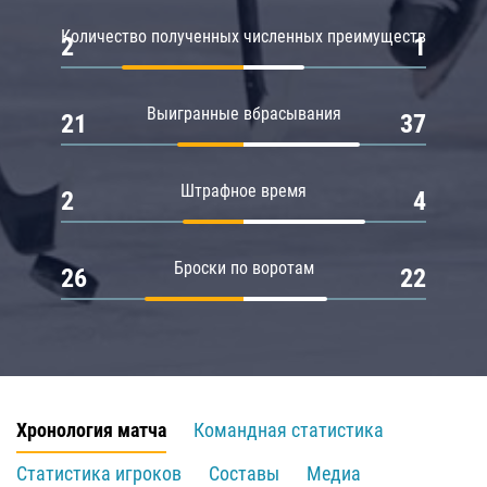
Количество полученных численных преимуществ
2
1
Выигранные вбрасывания
21
37
Штрафное время
2
4
Броски по воротам
26
22
Хронология матча
Командная статистика
Статистика игроков
Составы
Медиа