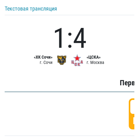
Текстовая трансляция
1:4
«ХК Сочи»
«ЦСКА»
г. Сочи
г. Москва
Первы
0
Г