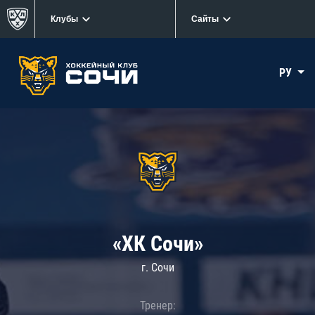
Клубы
Сайты
РУ
«ХК Сочи»
г. Сочи
Тренер: