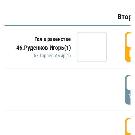
Второ
2
Гол в равенстве
46.Руденков Игорь(1)
Г
67.Гараев Амир(1)
2
УД
3