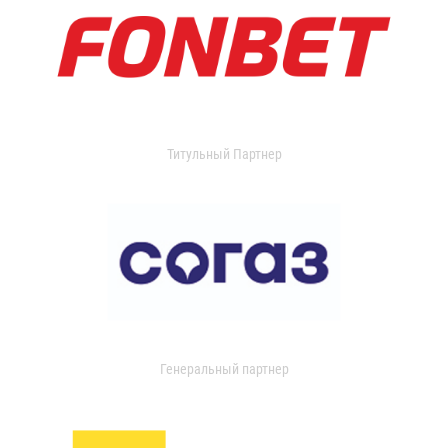
Титульный Партнер
Генеральный партнер