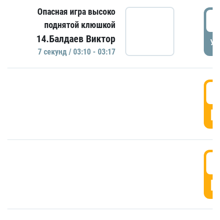
Опасная игра высоко
0
поднятой клюшкой
14.Балдаев Виктор
УД
7 секунд / 03:10 - 03:17
0
Г
0
Г