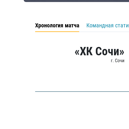
Хронология матча
Командная стати
«ХК Сочи»
г. Сочи