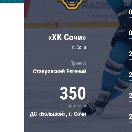
Локомотив
Северсталь
ЦСКА
Шанхайские Драконы
«ХК Сочи»
г. Сочи
Тренер:
Ставровский Евгений
350
зрителей
ДС «Большой», г. Сочи