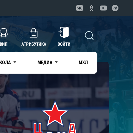
ВИП
АТРИБУТИКА
ВОЙТИ
КОЛА
МЕДИА
МХЛ