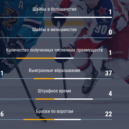
Амур
Шайбы в большинстве
0
1
Барыс
Салават Юлаев
Шайбы в меньшинстве
0
0
Сибирь
Количество полученных численных преимуществ
2
1
Выигранные вбрасывания
21
37
Штрафное время
2
4
Броски по воротам
26
22