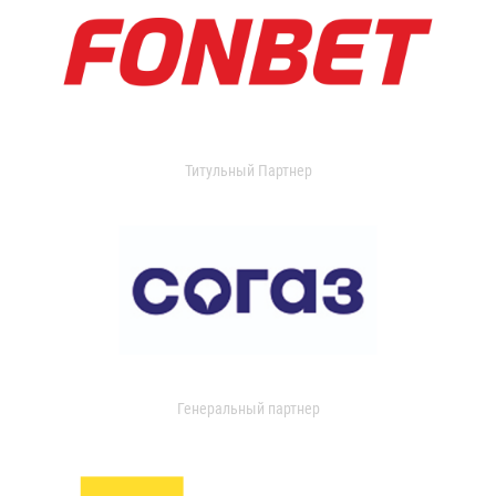
Титульный Партнер
Генеральный партнер