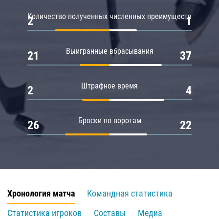
Количество полученных численных преимуществ
2
1
Выигранные вбрасывания
21
37
Штрафное время
2
4
Броски по воротам
26
22
Хронология матча
Командная статистика
Статистика игроков
Составы
Медиа