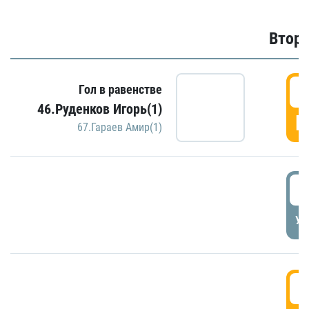
Второ
2
Гол в равенстве
46.Руденков Игорь(1)
Г
67.Гараев Амир(1)
2
УД
3