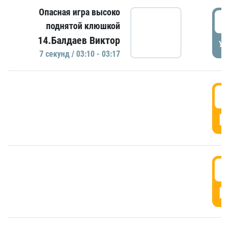
Опасная игра высоко
0
поднятой клюшкой
14.Балдаев Виктор
УД
7 секунд / 03:10 - 03:17
0
Г
0
Г