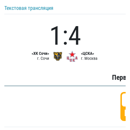
Текстовая трансляция
1:4
«ХК Сочи»
«ЦСКА»
г. Сочи
г. Москва
Первы
0
Г