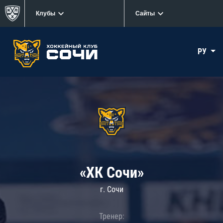
Клубы
Сайты
РУ
«ХК Сочи»
г. Сочи
Тренер: