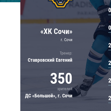
Локомотив
Северсталь
ЦСКА
Шанхайские Драконы
«ХК Сочи»
г. Сочи
Тренер:
Ставровский Евгений
350
зрителей
ДС «Большой», г. Сочи