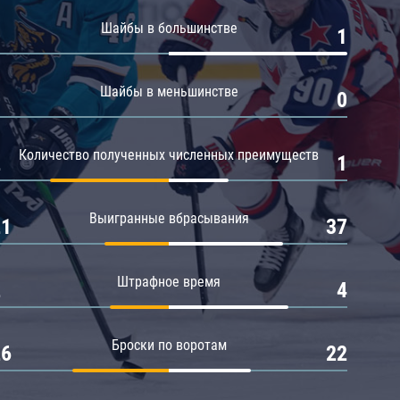
Амур
Шайбы в большинстве
0
1
Барыс
Салават Юлаев
Шайбы в меньшинстве
0
0
Сибирь
Количество полученных численных преимуществ
2
1
Выигранные вбрасывания
21
37
Штрафное время
2
4
Броски по воротам
26
22