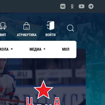
ВИП
АТРИБУТИКА
ВОЙТИ
КОЛА
МЕДИА
МХЛ