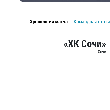
Хронология матча
Командная стати
«ХК Сочи»
г. Сочи