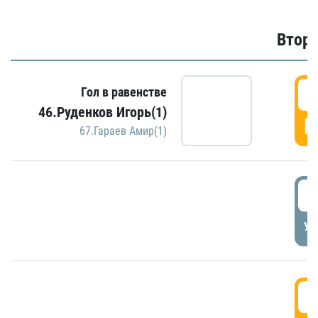
Второ
2
Гол в равенстве
46.Руденков Игорь(1)
Г
67.Гараев Амир(1)
2
УД
3