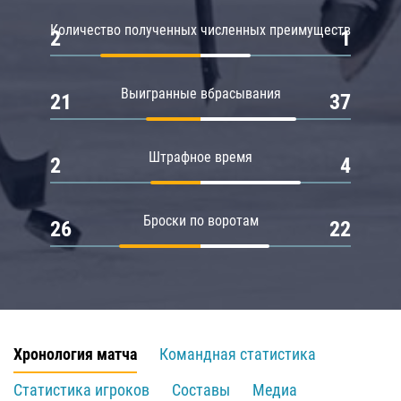
Количество полученных численных преимуществ
2
1
Выигранные вбрасывания
21
37
Штрафное время
2
4
Броски по воротам
26
22
Хронология матча
Командная статистика
Статистика игроков
Составы
Медиа