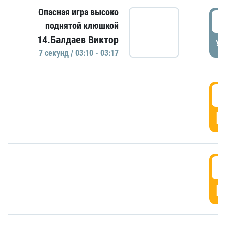
Опасная игра высоко
0
поднятой клюшкой
14.Балдаев Виктор
УД
7 секунд / 03:10 - 03:17
0
Г
0
Г