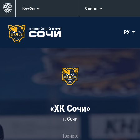
Клубы
Сайты
РУ
«ХК Сочи»
г. Сочи
Тренер: