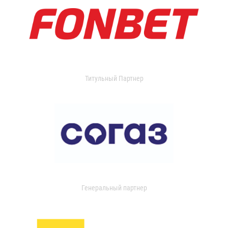
Титульный Партнер
Генеральный партнер