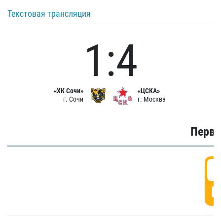
Текстовая трансляция
1:4
«ХК Сочи»
«ЦСКА»
г. Сочи
г. Москва
Первы
0
Г