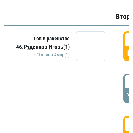
Второ
2
Гол в равенстве
46.Руденков Игорь(1)
Г
67.Гараев Амир(1)
2
УД
3