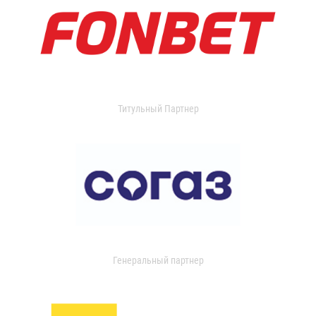
Титульный Партнер
Генеральный партнер