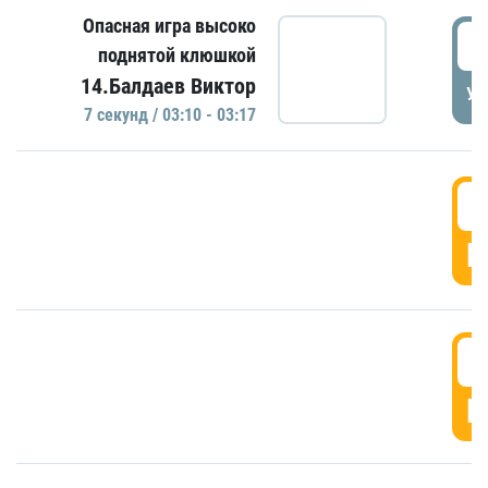
Опасная игра высоко
0
поднятой клюшкой
14.Балдаев Виктор
УД
7 секунд / 03:10 - 03:17
0
Г
0
Г