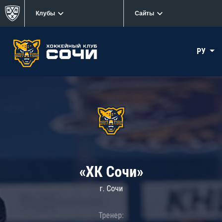
Клубы
Сайты
РУ
«ХК Сочи»
г. Сочи
Тренер: