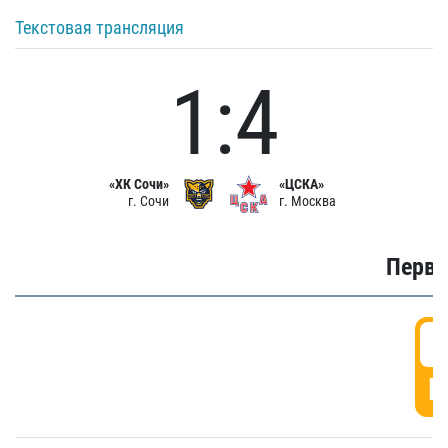
Текстовая трансляция
1:4
«ХК Сочи»
«ЦСКА»
г. Сочи
г. Москва
Первы
0
Г