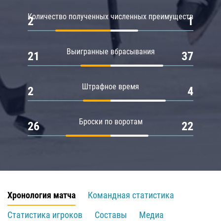
Количество полученных численных преимуществ
2
1
Выигранные вбрасывания
21
37
Штрафное время
2
4
Броски по воротам
26
22
Хронология матча
Командная статистика
Статистика игроков
Составы
Медиа