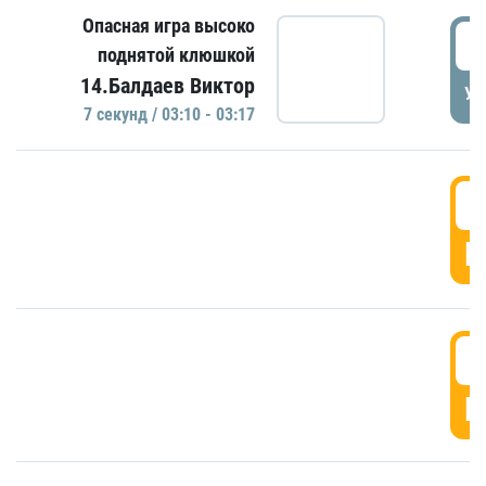
Опасная игра высоко
0
поднятой клюшкой
14.Балдаев Виктор
УД
7 секунд / 03:10 - 03:17
0
Г
0
Г