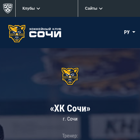
Клубы
Сайты
РУ
«ХК Сочи»
г. Сочи
Тренер: