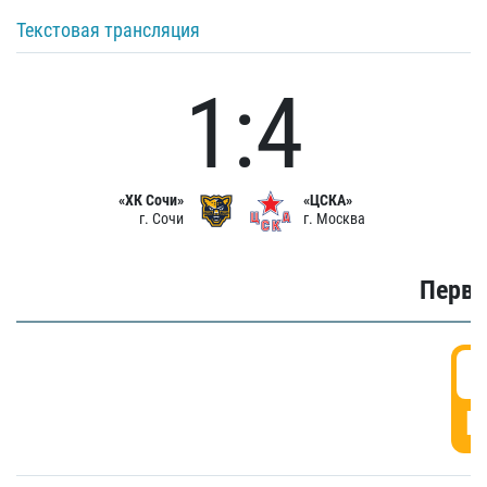
Текстовая трансляция
1:4
«ХК Сочи»
«ЦСКА»
г. Сочи
г. Москва
Первы
0
Г