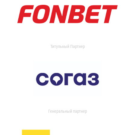
Титульный Партнер
Генеральный партнер