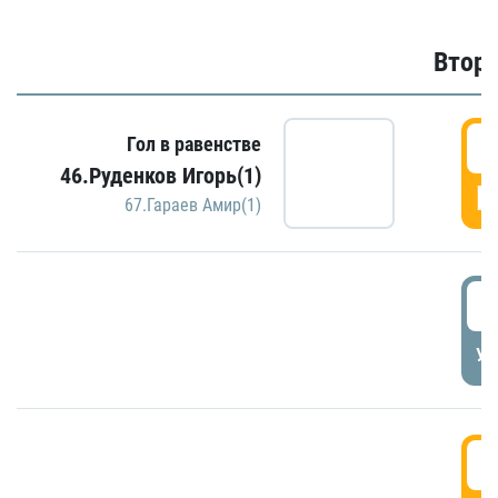
Второ
2
Гол в равенстве
46.Руденков Игорь(1)
Г
67.Гараев Амир(1)
2
УД
3