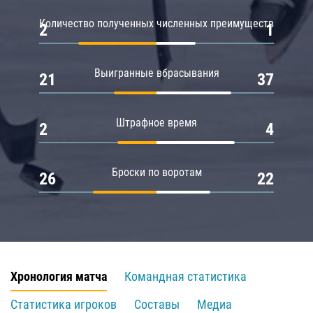
Количество полученных численных преимуществ
2
1
Выигранные вбрасывания
21
37
Штрафное время
2
4
Броски по воротам
26
22
Хронология матча
Командная статистика
Статистика игроков
Составы
Медиа