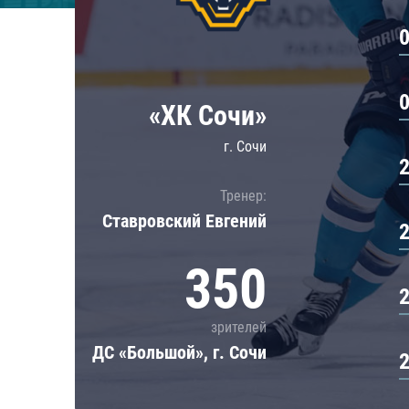
Локомотив
Северсталь
ЦСКА
Шанхайские Драконы
«ХК Сочи»
г. Сочи
Тренер:
Ставровский Евгений
350
зрителей
ДС «Большой», г. Сочи