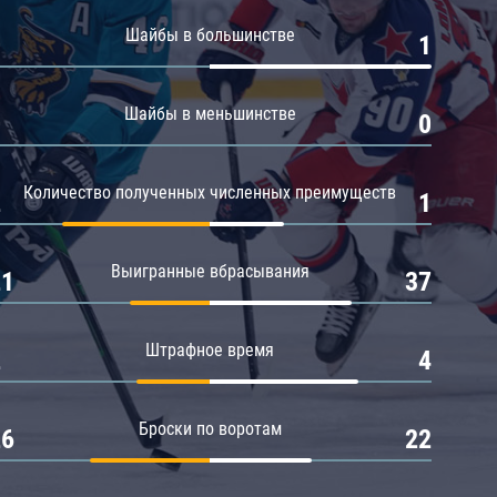
Амур
Шайбы в большинстве
0
1
Барыс
Салават Юлаев
Шайбы в меньшинстве
0
0
Сибирь
Количество полученных численных преимуществ
2
1
Выигранные вбрасывания
21
37
Штрафное время
2
4
Броски по воротам
26
22