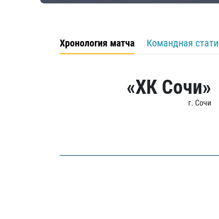
Хронология матча
Командная стати
«ХК Сочи»
г. Сочи