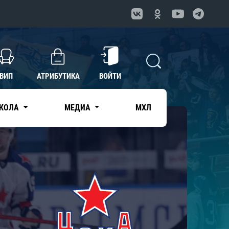
ВИП
АТРИБУТИКА
ВОЙТИ
КОЛА
МЕДИА
МХЛ