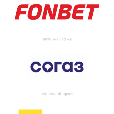
Титульный Партнер
Генеральный партнер