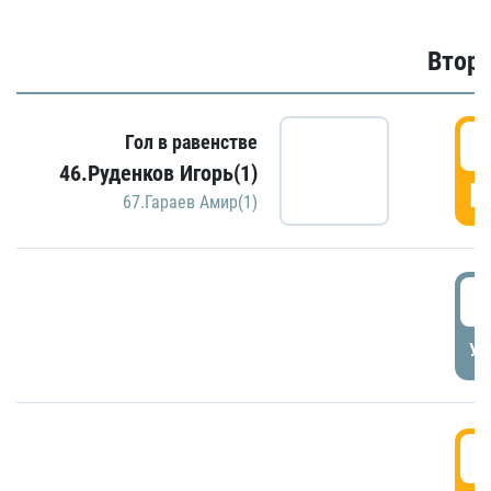
Второ
2
Гол в равенстве
46.Руденков Игорь(1)
Г
67.Гараев Амир(1)
2
УД
3