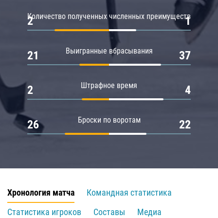
Количество полученных численных преимуществ
2
1
Выигранные вбрасывания
21
37
Штрафное время
2
4
Броски по воротам
26
22
Хронология матча
Командная статистика
Статистика игроков
Составы
Медиа