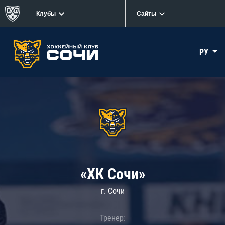
Клубы
Сайты
РУ
«ХК Сочи»
г. Сочи
Тренер: