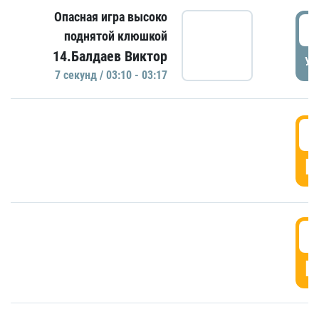
Опасная игра высоко
0
поднятой клюшкой
14.Балдаев Виктор
УД
7 секунд / 03:10 - 03:17
0
Г
0
Г