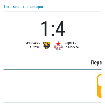
Текстовая трансляция
1:4
«ХК Сочи»
«ЦСКА»
г. Сочи
г. Москва
Первы
0
Г