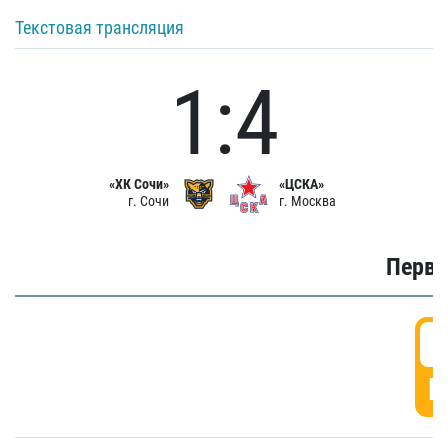
Текстовая трансляция
1:4
«ХК Сочи»
«ЦСКА»
г. Сочи
г. Москва
Первы
0
Г