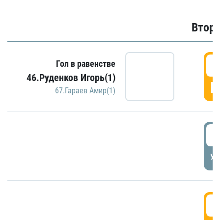
Второ
2
Гол в равенстве
46.Руденков Игорь(1)
Г
67.Гараев Амир(1)
2
УД
3