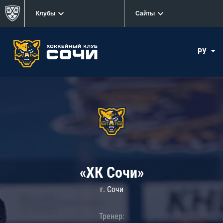
Клубы
Сайты
РУ
«ХК Сочи»
г. Сочи
Тренер: