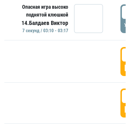
Опасная игра высоко
0
поднятой клюшкой
14.Балдаев Виктор
УД
7 секунд / 03:10 - 03:17
0
Г
0
Г