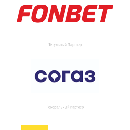
Титульный Партнер
Генеральный партнер