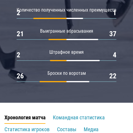
Количество полученных численных преимуществ
2
1
Выигранные вбрасывания
21
37
Штрафное время
2
4
Броски по воротам
26
22
Хронология матча
Командная статистика
Статистика игроков
Составы
Медиа