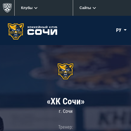
Клубы
Сайты
РУ
«ХК Сочи»
г. Сочи
Тренер: