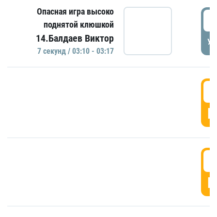
Опасная игра высоко
0
поднятой клюшкой
14.Балдаев Виктор
УД
7 секунд / 03:10 - 03:17
0
Г
0
Г