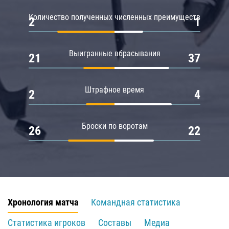
Количество полученных численных преимуществ
2
1
Выигранные вбрасывания
21
37
Штрафное время
2
4
Броски по воротам
26
22
Хронология матча
Командная статистика
Статистика игроков
Составы
Медиа