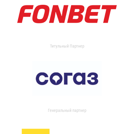
Титульный Партнер
Генеральный партнер