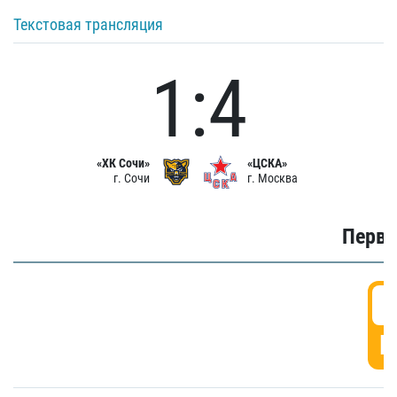
Текстовая трансляция
1:4
«ХК Сочи»
«ЦСКА»
г. Сочи
г. Москва
Первы
0
Г