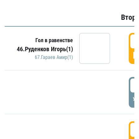
Второ
2
Гол в равенстве
46.Руденков Игорь(1)
Г
67.Гараев Амир(1)
2
УД
3