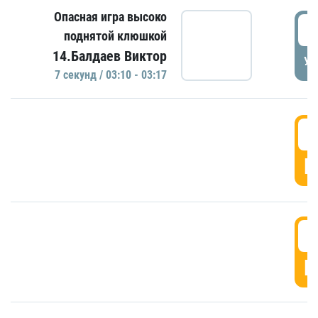
Опасная игра высоко
0
поднятой клюшкой
14.Балдаев Виктор
УД
7 секунд / 03:10 - 03:17
0
Г
0
Г