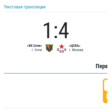
Текстовая трансляция
1:4
«ХК Сочи»
«ЦСКА»
г. Сочи
г. Москва
Первы
0
Г