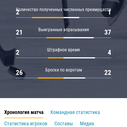
Количество полученных численных преимуществ
2
1
Выигранные вбрасывания
21
37
Штрафное время
2
4
Броски по воротам
26
22
Хронология матча
Командная статистика
Статистика игроков
Составы
Медиа