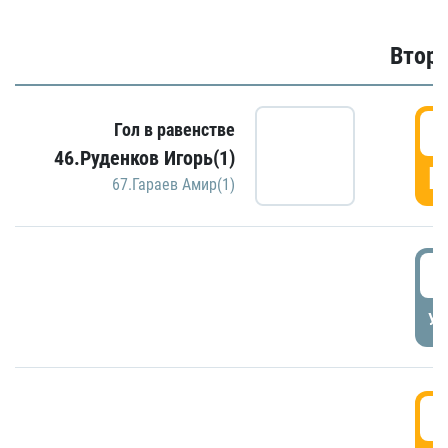
Второ
2
Гол в равенстве
46.Руденков Игорь(1)
Г
67.Гараев Амир(1)
2
УД
3