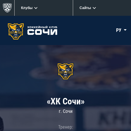
Клубы
Сайты
РУ
«ХК Сочи»
г. Сочи
Тренер: