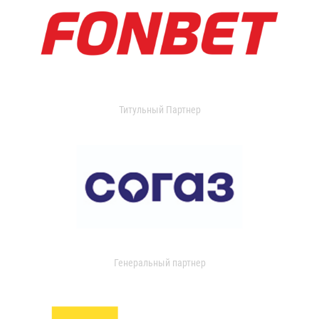
Титульный Партнер
Генеральный партнер