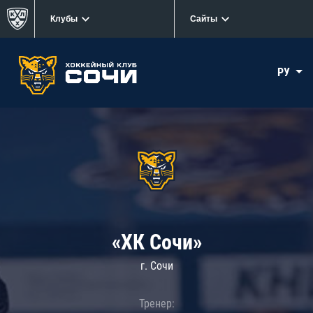
Клубы
Сайты
РУ
«ХК Сочи»
г. Сочи
Тренер: