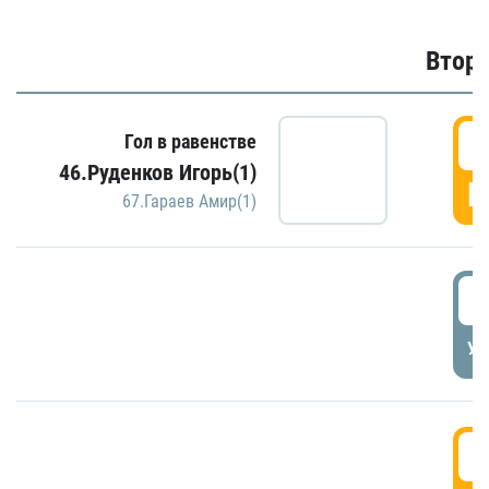
Второ
2
Гол в равенстве
46.Руденков Игорь(1)
Г
67.Гараев Амир(1)
2
УД
3