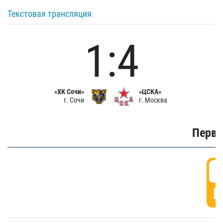
Текстовая трансляция
1:4
«ХК Сочи»
«ЦСКА»
г. Сочи
г. Москва
Первы
0
Г