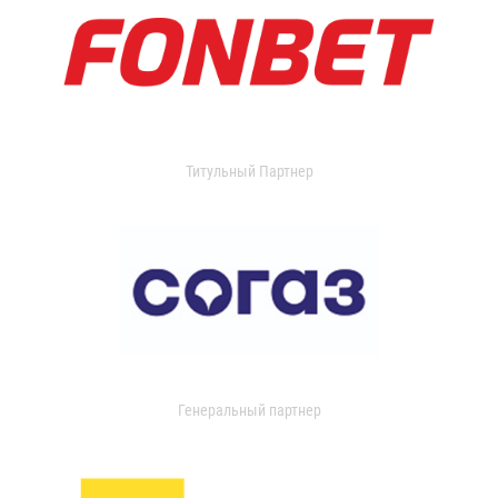
Титульный Партнер
Генеральный партнер