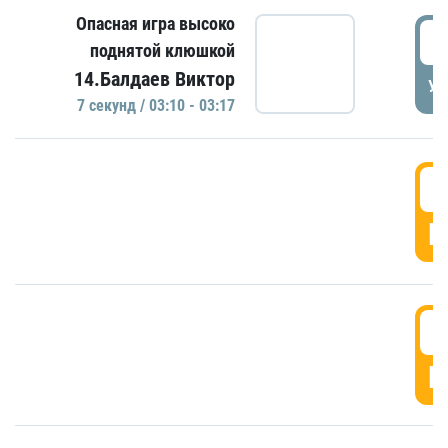
Опасная игра высоко
0
поднятой клюшкой
14.Балдаев Виктор
УД
7 секунд / 03:10 - 03:17
0
Г
0
Г