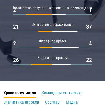
Количество полученных численных преимуществ
2
1
Выигранные вбрасывания
21
37
Штрафное время
2
4
Броски по воротам
26
22
Хронология матча
Командная статистика
Статистика игроков
Составы
Медиа