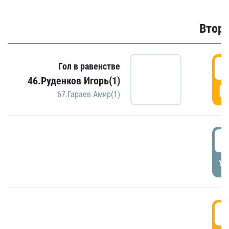
Второ
2
Гол в равенстве
46.Руденков Игорь(1)
Г
67.Гараев Амир(1)
2
УД
3