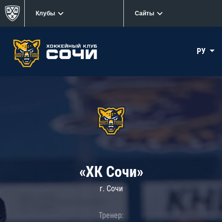
Клубы
Сайты
РУ
«ХК Сочи»
г. Сочи
Тренер: