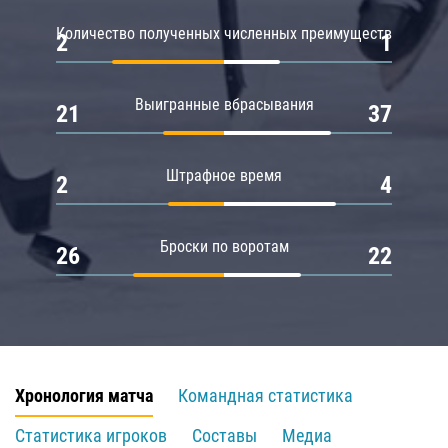
Количество полученных численных преимуществ
2
1
Выигранные вбрасывания
21
37
Штрафное время
2
4
Броски по воротам
26
22
Хронология матча
Командная статистика
Статистика игроков
Составы
Медиа