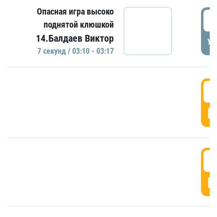
Опасная игра высоко
0
поднятой клюшкой
14.Балдаев Виктор
УД
7 секунд / 03:10 - 03:17
0
Г
0
Г