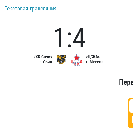
Текстовая трансляция
1:4
«ХК Сочи»
«ЦСКА»
г. Сочи
г. Москва
Первы
0
Г