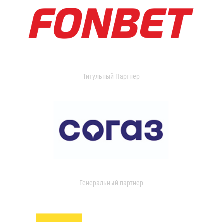
Титульный Партнер
Генеральный партнер