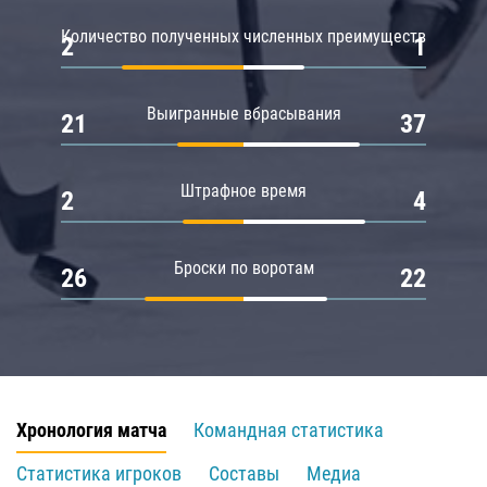
Количество полученных численных преимуществ
2
1
Выигранные вбрасывания
21
37
Штрафное время
2
4
Броски по воротам
26
22
Хронология матча
Командная статистика
Статистика игроков
Составы
Медиа