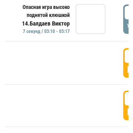
Опасная игра высоко
0
поднятой клюшкой
14.Балдаев Виктор
УД
7 секунд / 03:10 - 03:17
0
Г
0
Г