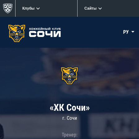
Клубы
Сайты
РУ
«ХК Сочи»
г. Сочи
Тренер: