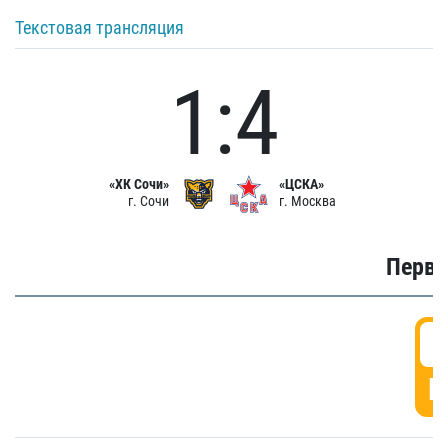
Текстовая трансляция
1:4
«ХК Сочи»
«ЦСКА»
г. Сочи
г. Москва
Первы
0
Г