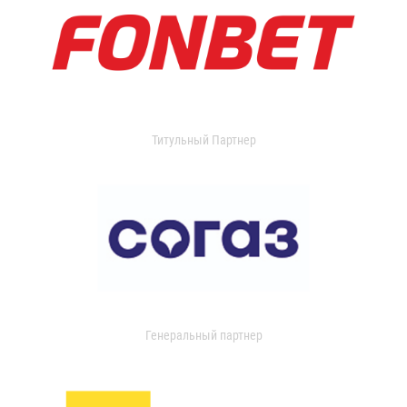
Титульный Партнер
Генеральный партнер