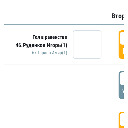
Второ
2
Гол в равенстве
46.Руденков Игорь(1)
Г
67.Гараев Амир(1)
2
УД
3