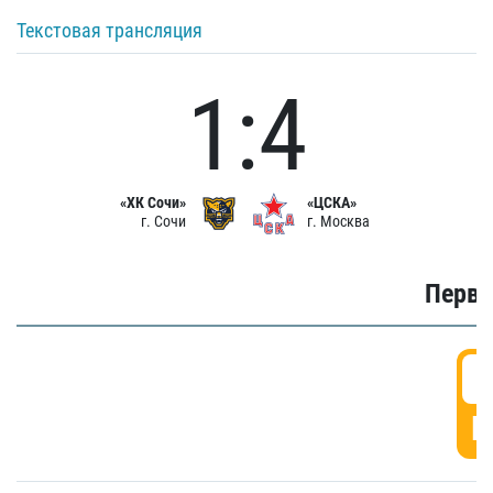
Текстовая трансляция
1:4
«ХК Сочи»
«ЦСКА»
г. Сочи
г. Москва
Первы
0
Г