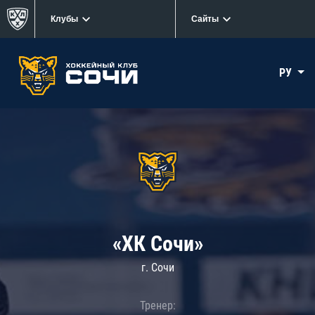
Клубы
Сайты
РУ
«ХК Сочи»
г. Сочи
Тренер: