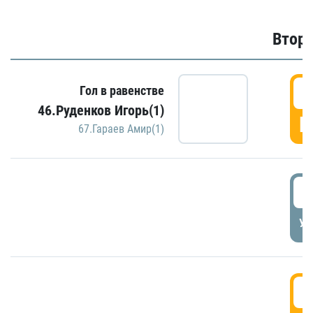
Второ
2
Гол в равенстве
46.Руденков Игорь(1)
Г
67.Гараев Амир(1)
2
УД
3