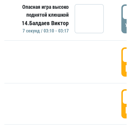
Опасная игра высоко
0
поднятой клюшкой
14.Балдаев Виктор
УД
7 секунд / 03:10 - 03:17
0
Г
0
Г