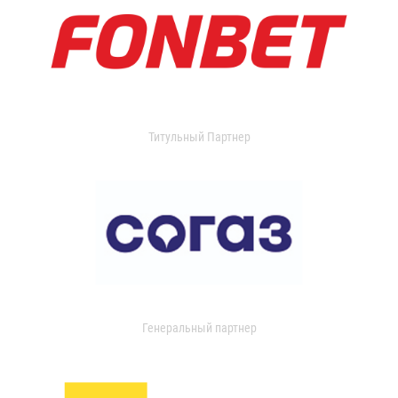
Титульный Партнер
Генеральный партнер