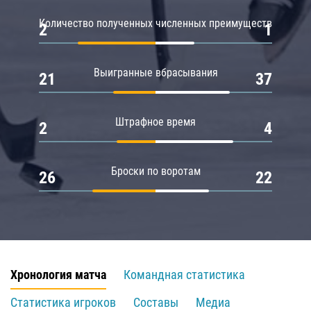
Количество полученных численных преимуществ
2
1
Выигранные вбрасывания
21
37
Штрафное время
2
4
Броски по воротам
26
22
Хронология матча
Командная статистика
Статистика игроков
Составы
Медиа