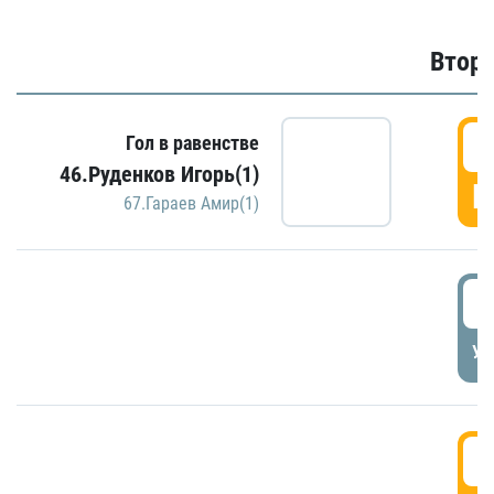
Второ
2
Гол в равенстве
46.Руденков Игорь(1)
Г
67.Гараев Амир(1)
2
УД
3