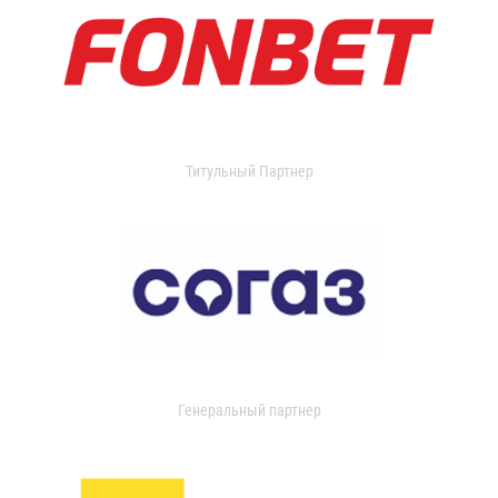
Титульный Партнер
Генеральный партнер