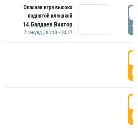
Опасная игра высоко
0
поднятой клюшкой
14.Балдаев Виктор
УД
7 секунд / 03:10 - 03:17
0
Г
0
Г