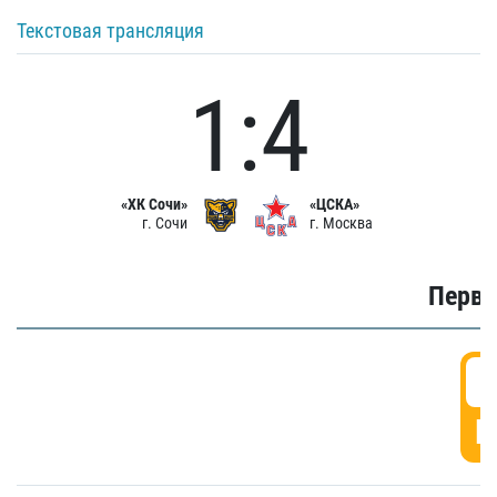
Текстовая трансляция
1:4
«ХК Сочи»
«ЦСКА»
г. Сочи
г. Москва
Первы
0
Г