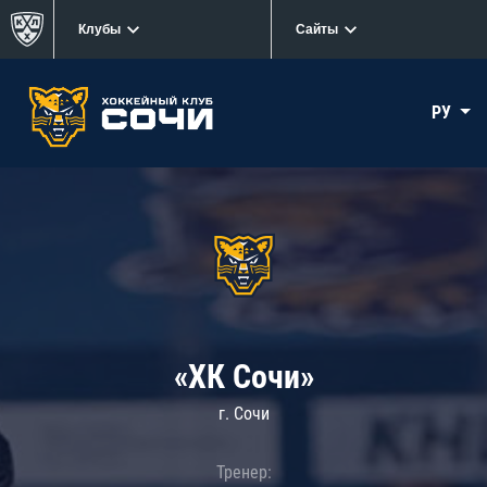
Клубы
Сайты
РУ
«ХК Сочи»
г. Сочи
Тренер: