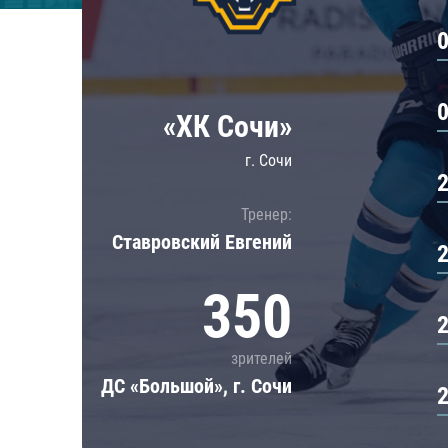
Локомотив
Северсталь
ЦСКА
Шанхайские Драконы
«ХК Сочи»
г. Сочи
Тренер:
Ставровский Евгений
350
зрителей
ДС «Большой», г. Сочи