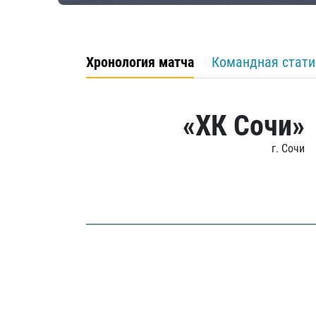
Хронология матча
Командная стати
«ХК Сочи»
г. Сочи