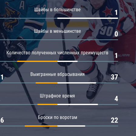
Амур
Шайбы в большинстве
0
1
Барыс
Салават Юлаев
Шайбы в меньшинстве
0
0
Сибирь
Количество полученных численных преимуществ
2
1
Выигранные вбрасывания
21
37
Штрафное время
2
4
Броски по воротам
26
22