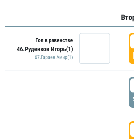
Второ
2
Гол в равенстве
46.Руденков Игорь(1)
Г
67.Гараев Амир(1)
2
УД
3