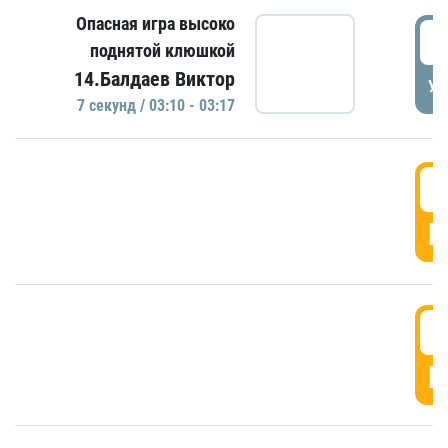
Опасная игра высоко
0
поднятой клюшкой
14.Балдаев Виктор
УД
7 секунд / 03:10 - 03:17
0
Г
0
Г