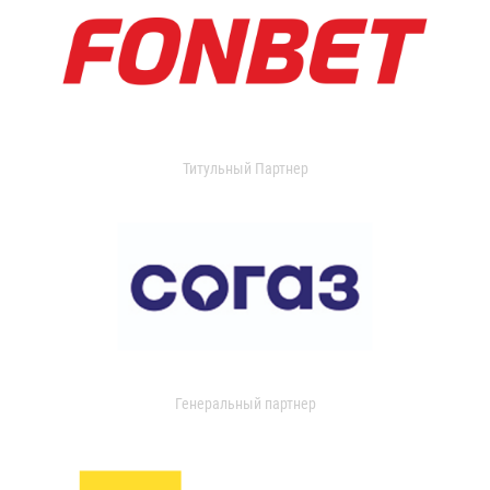
Титульный Партнер
Генеральный партнер