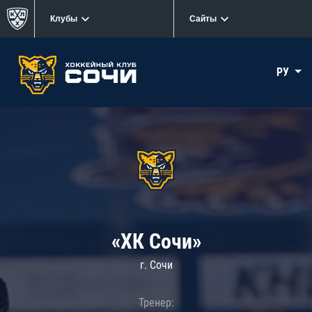
Клубы
Сайты
РУ
«ХК Сочи»
г. Сочи
Тренер: