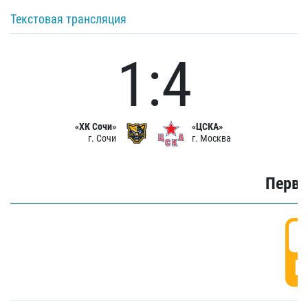
Текстовая трансляция
1:4
«ХК Сочи»
«ЦСКА»
г. Сочи
г. Москва
Первы
0
Г