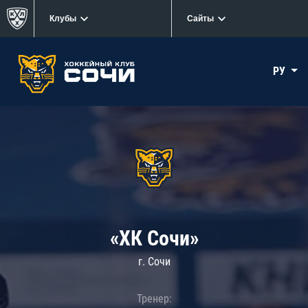
Клубы
Сайты
РУ
«ХК Сочи»
г. Сочи
Тренер: