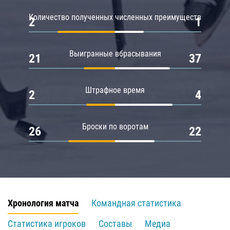
Количество полученных численных преимуществ
2
1
Выигранные вбрасывания
21
37
Штрафное время
2
4
Броски по воротам
26
22
Хронология матча
Командная статистика
Статистика игроков
Составы
Медиа