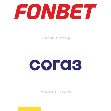
Титульный Партнер
Генеральный партнер