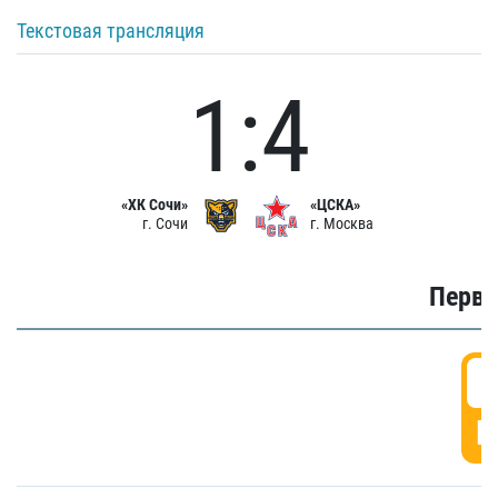
Текстовая трансляция
1:4
«ХК Сочи»
«ЦСКА»
г. Сочи
г. Москва
Первы
0
Г