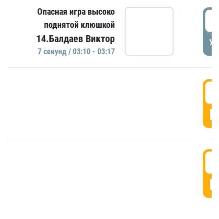
Опасная игра высоко
0
поднятой клюшкой
14.Балдаев Виктор
УД
7 секунд / 03:10 - 03:17
0
Г
0
Г