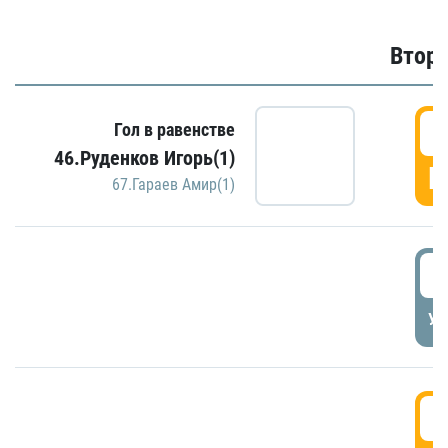
Второ
2
Гол в равенстве
46.Руденков Игорь(1)
Г
67.Гараев Амир(1)
2
УД
3