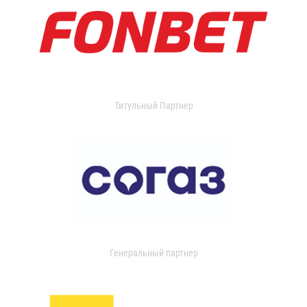
Титульный Партнер
Генеральный партнер