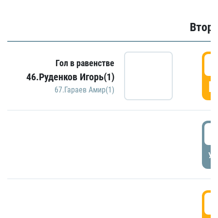
Второ
2
Гол в равенстве
46.Руденков Игорь(1)
Г
67.Гараев Амир(1)
2
УД
3