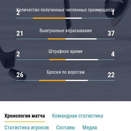
Количество полученных численных преимуществ
2
1
Выигранные вбрасывания
21
37
Штрафное время
2
4
Броски по воротам
26
22
Хронология матча
Командная статистика
Статистика игроков
Составы
Медиа