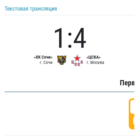
Текстовая трансляция
1:4
«ХК Сочи»
«ЦСКА»
г. Сочи
г. Москва
Первы
0
Г