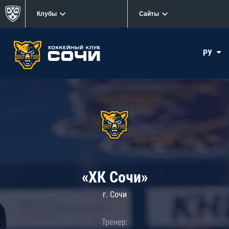
Клубы
Сайты
РУ
«ХК Сочи»
г. Сочи
Тренер: