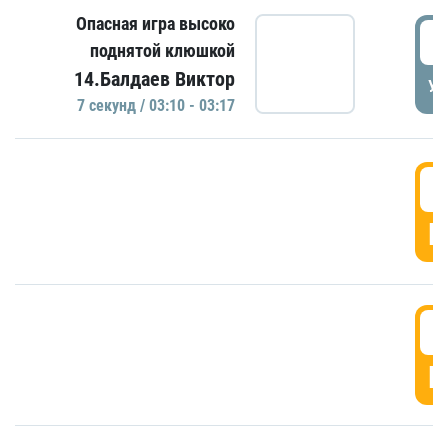
Опасная игра высоко
0
поднятой клюшкой
14.Балдаев Виктор
УД
7 секунд / 03:10 - 03:17
0
Г
0
Г