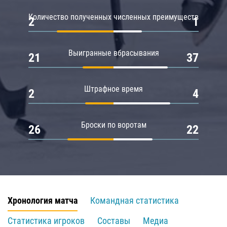
Количество полученных численных преимуществ
2
1
Выигранные вбрасывания
21
37
Штрафное время
2
4
Броски по воротам
26
22
Хронология матча
Командная статистика
Статистика игроков
Составы
Медиа