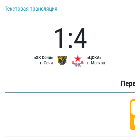
Текстовая трансляция
1:4
«ХК Сочи»
«ЦСКА»
г. Сочи
г. Москва
Первы
0
Г