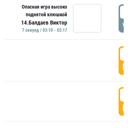
Опасная игра высоко
0
поднятой клюшкой
14.Балдаев Виктор
УД
7 секунд / 03:10 - 03:17
0
Г
0
Г