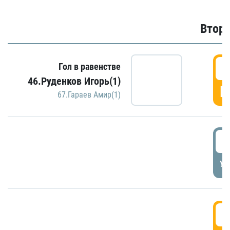
Второ
2
Гол в равенстве
46.Руденков Игорь(1)
Г
67.Гараев Амир(1)
2
УД
3