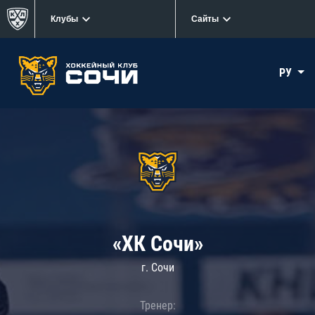
Клубы
Сайты
РУ
«ХК Сочи»
г. Сочи
Тренер: