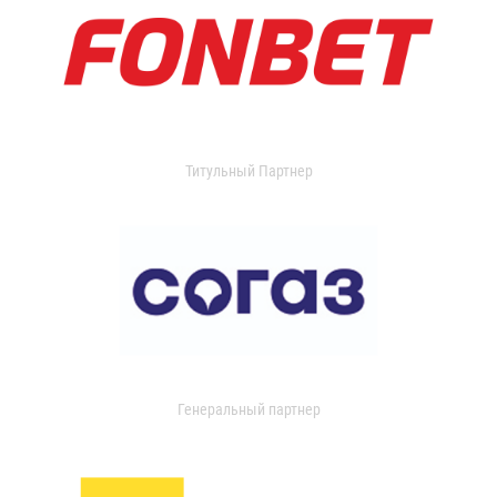
Титульный Партнер
Генеральный партнер