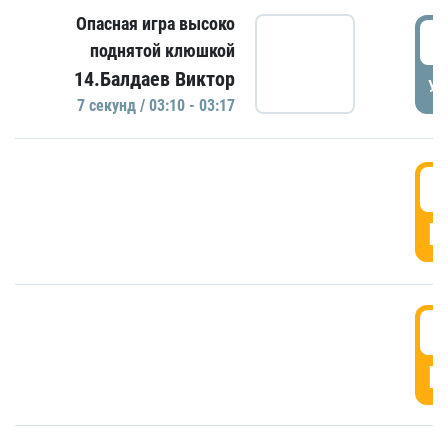
Опасная игра высоко
0
поднятой клюшкой
14.Балдаев Виктор
УД
7 секунд / 03:10 - 03:17
0
Г
0
Г