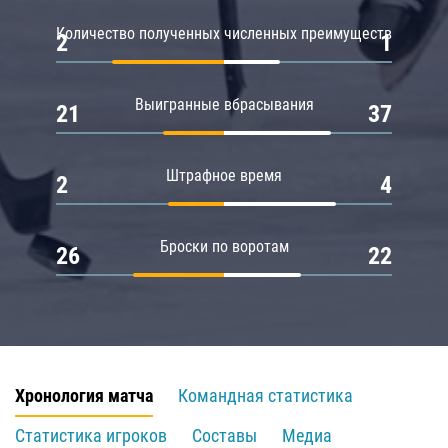
Количество полученных численных преимуществ
2
1
Выигранные вбрасывания
21
37
Штрафное время
2
4
Броски по воротам
26
22
Хронология матча
Командная статистика
Статистика игроков
Составы
Медиа