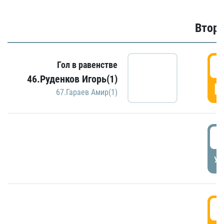
Второ
2
Гол в равенстве
46.Руденков Игорь(1)
Г
67.Гараев Амир(1)
2
УД
3