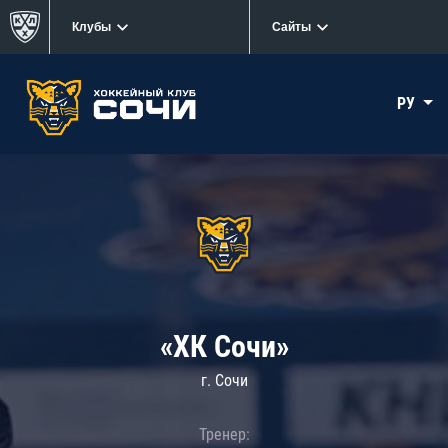
Клубы
Сайты
РУ
«ХК Сочи»
г. Сочи
Тренер: