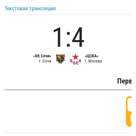
Текстовая трансляция
1:4
«ХК Сочи»
«ЦСКА»
г. Сочи
г. Москва
Первы
0
Г