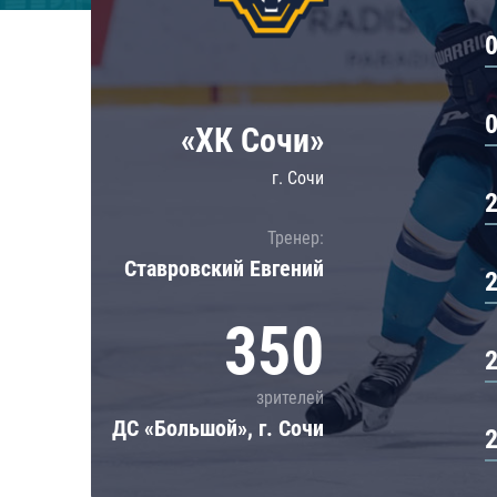
Локомотив
Северсталь
ЦСКА
Шанхайские Драконы
«ХК Сочи»
г. Сочи
Тренер:
Ставровский Евгений
350
зрителей
ДС «Большой», г. Сочи