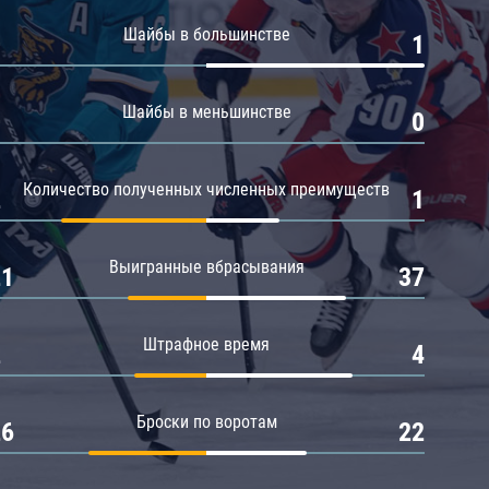
Амур
Шайбы в большинстве
0
1
Барыс
Салават Юлаев
Шайбы в меньшинстве
0
0
Сибирь
Количество полученных численных преимуществ
2
1
Выигранные вбрасывания
21
37
Штрафное время
2
4
Броски по воротам
26
22