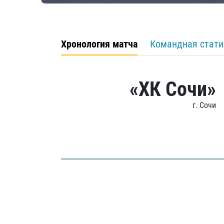
Хронология матча
Командная стати
«ХК Сочи»
г. Сочи