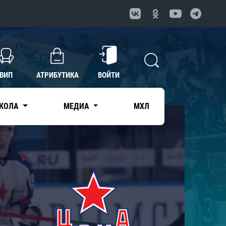
ВИП
АТРИБУТИКА
ВОЙТИ
КОЛА
МЕДИА
МХЛ