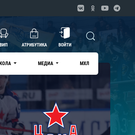
ВИП
АТРИБУТИКА
ВОЙТИ
КОЛА
МЕДИА
МХЛ