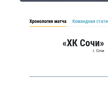
Хронология матча
Командная стати
«ХК Сочи»
г. Сочи