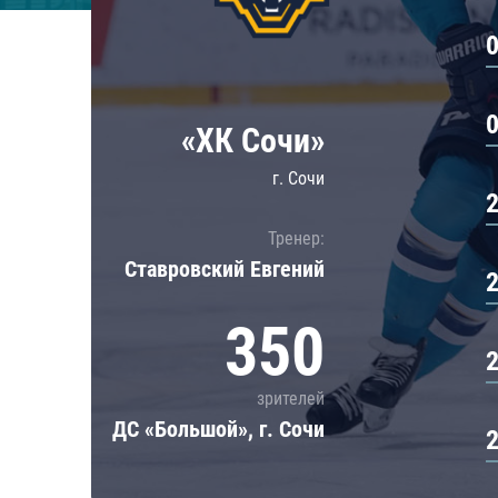
Локомотив
Северсталь
ЦСКА
Шанхайские Драконы
«ХК Сочи»
г. Сочи
Тренер:
Ставровский Евгений
350
зрителей
ДС «Большой», г. Сочи