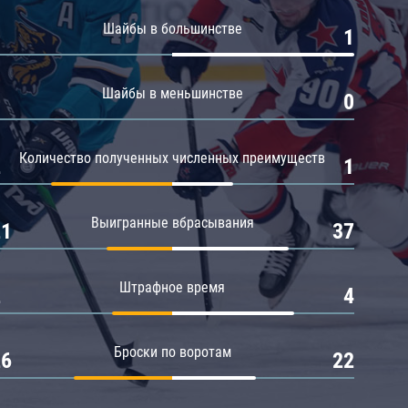
Амур
Шайбы в большинстве
0
1
Барыс
Салават Юлаев
Шайбы в меньшинстве
0
0
Сибирь
Количество полученных численных преимуществ
2
1
Выигранные вбрасывания
21
37
Штрафное время
2
4
Броски по воротам
26
22