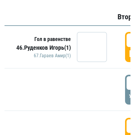
Второ
2
Гол в равенстве
46.Руденков Игорь(1)
Г
67.Гараев Амир(1)
2
УД
3