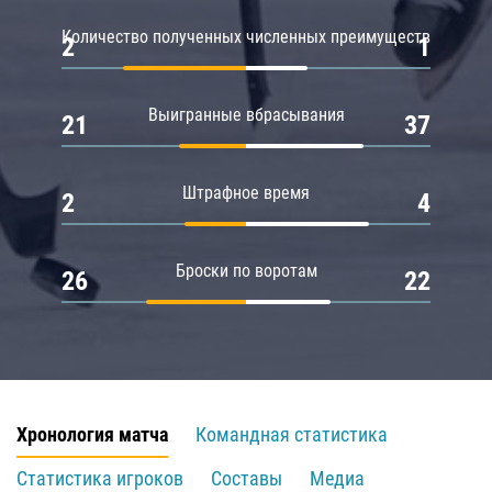
Количество полученных численных преимуществ
2
1
Выигранные вбрасывания
21
37
Штрафное время
2
4
Броски по воротам
26
22
Хронология матча
Командная статистика
Статистика игроков
Составы
Медиа