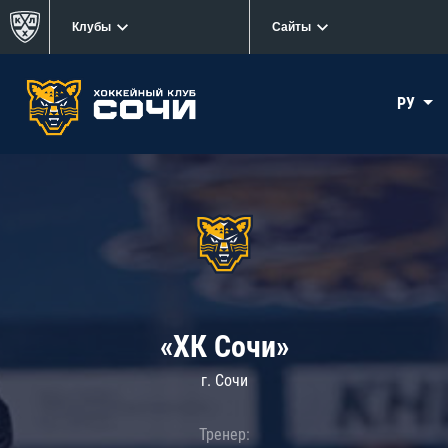
Клубы
Сайты
РУ
«ХК Сочи»
г. Сочи
Тренер: