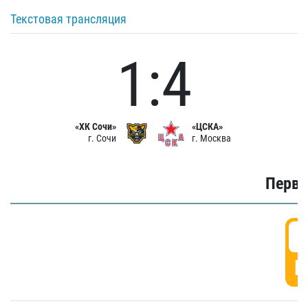
Текстовая трансляция
1:4
«ХК Сочи»
«ЦСКА»
г. Сочи
г. Москва
Первы
0
Г