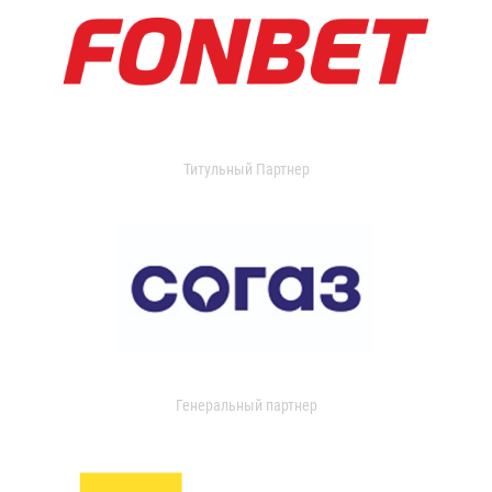
Титульный Партнер
Генеральный партнер