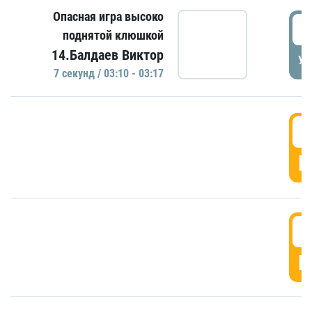
Опасная игра высоко
0
поднятой клюшкой
14.Балдаев Виктор
УД
7 секунд / 03:10 - 03:17
0
Г
0
Г