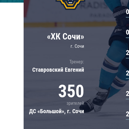
Локомотив
Северсталь
ЦСКА
Шанхайские Драконы
«ХК Сочи»
г. Сочи
Тренер:
Ставровский Евгений
350
зрителей
ДС «Большой», г. Сочи