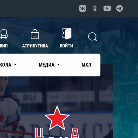
ВИП
АТРИБУТИКА
ВОЙТИ
КОЛА
МЕДИА
МХЛ