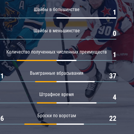
Амур
Шайбы в большинстве
0
1
Барыс
Салават Юлаев
Шайбы в меньшинстве
0
0
Сибирь
Количество полученных численных преимуществ
2
1
Выигранные вбрасывания
21
37
Штрафное время
2
4
Броски по воротам
26
22