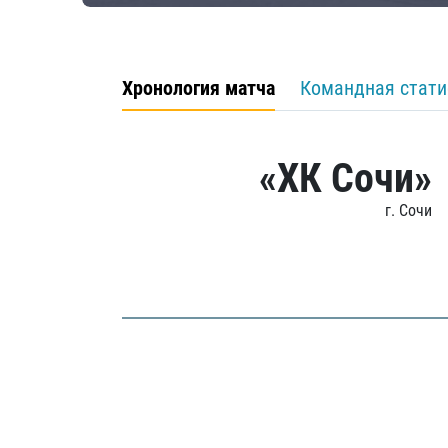
Хронология матча
Командная стати
«ХК Сочи»
г. Сочи