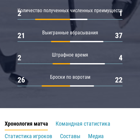
Количество полученных численных преимуществ
2
1
Выигранные вбрасывания
21
37
Штрафное время
2
4
Броски по воротам
26
22
Хронология матча
Командная статистика
Статистика игроков
Составы
Медиа