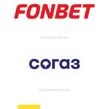
Титульный Партнер
Генеральный партнер