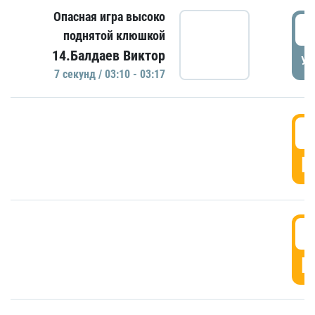
Опасная игра высоко
0
поднятой клюшкой
14.Балдаев Виктор
УД
7 секунд / 03:10 - 03:17
0
Г
0
Г