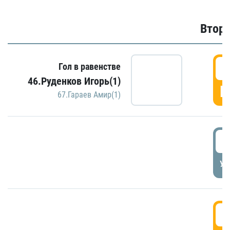
Второ
2
Гол в равенстве
46.Руденков Игорь(1)
Г
67.Гараев Амир(1)
2
УД
3