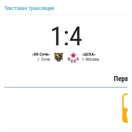
Текстовая трансляция
1:4
«ХК Сочи»
«ЦСКА»
г. Сочи
г. Москва
Первы
0
Г