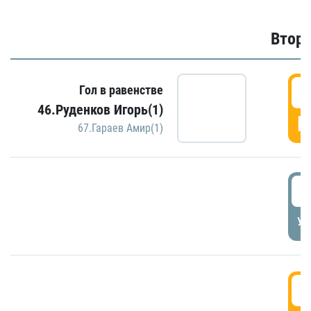
Второ
2
Гол в равенстве
46.Руденков Игорь(1)
Г
67.Гараев Амир(1)
2
УД
3