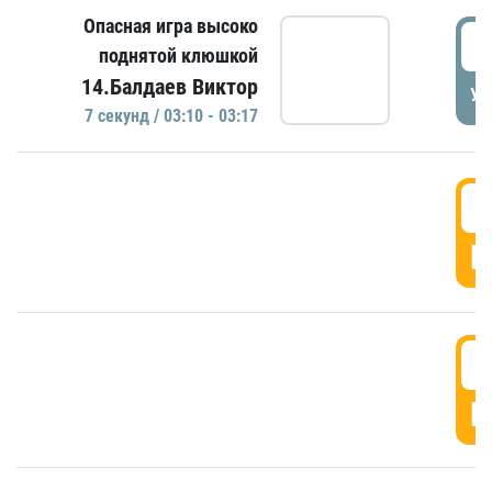
Опасная игра высоко
0
поднятой клюшкой
14.Балдаев Виктор
УД
7 секунд / 03:10 - 03:17
0
Г
0
Г