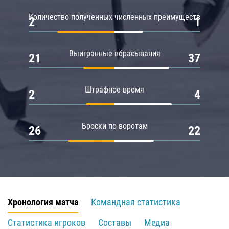
Количество полученных численных преимуществ
2
1
Выигранные вбрасывания
21
37
Штрафное время
2
4
Броски по воротам
26
22
Хронология матча
Командная статистика
Статистика игроков
Составы
Медиа