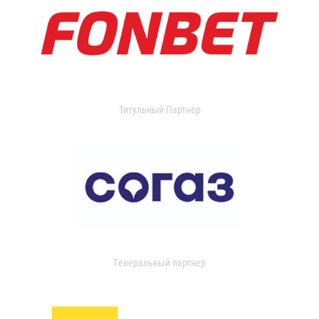
Титульный Партнер
Генеральный партнер