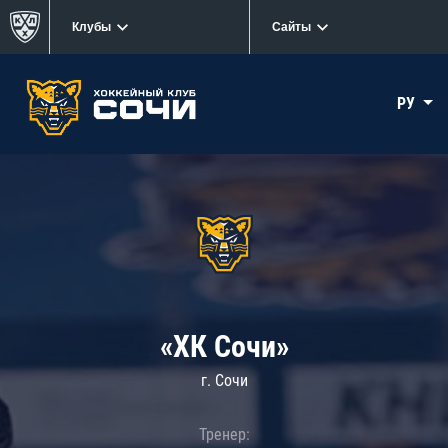
Клубы
Сайты
РУ
«ХК Сочи»
г. Сочи
Тренер: