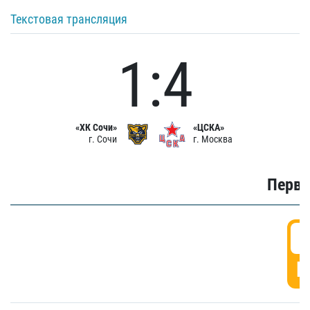
Текстовая трансляция
1:4
«ХК Сочи»
«ЦСКА»
г. Сочи
г. Москва
Первы
0
Г