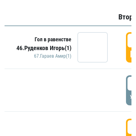
Второ
2
Гол в равенстве
46.Руденков Игорь(1)
Г
67.Гараев Амир(1)
2
УД
3