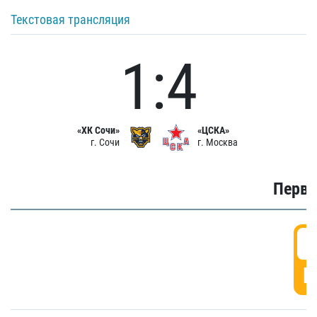
Текстовая трансляция
1:4
«ХК Сочи»
«ЦСКА»
г. Сочи
г. Москва
Первы
0
Г