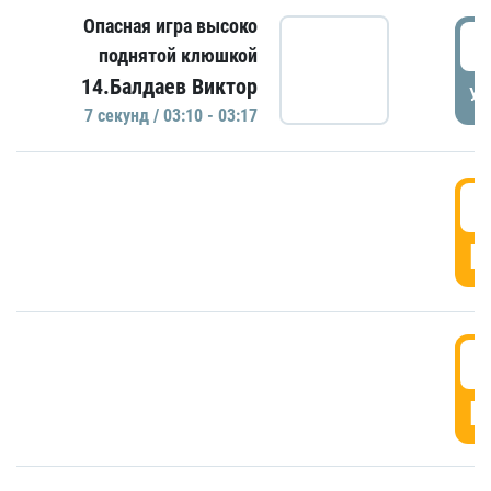
Опасная игра высоко
0
поднятой клюшкой
14.Балдаев Виктор
УД
7 секунд / 03:10 - 03:17
0
Г
0
Г