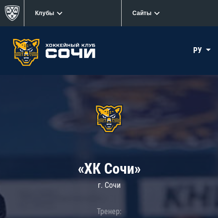
Клубы
Сайты
РУ
«ХК Сочи»
г. Сочи
Тренер: