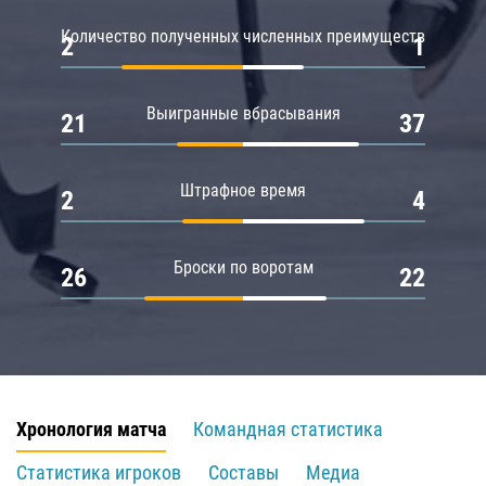
Количество полученных численных преимуществ
2
1
Выигранные вбрасывания
21
37
Штрафное время
2
4
Броски по воротам
26
22
Хронология матча
Командная статистика
Статистика игроков
Составы
Медиа