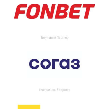
Титульный Партнер
Генеральный партнер