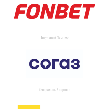
Титульный Партнер
Генеральный партнер