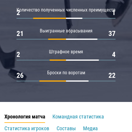
Количество полученных численных преимуществ
2
1
Выигранные вбрасывания
21
37
Штрафное время
2
4
Броски по воротам
26
22
Хронология матча
Командная статистика
Статистика игроков
Составы
Медиа