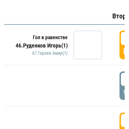
Второ
2
Гол в равенстве
46.Руденков Игорь(1)
Г
67.Гараев Амир(1)
2
УД
3