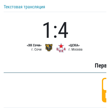
Текстовая трансляция
1:4
«ХК Сочи»
«ЦСКА»
г. Сочи
г. Москва
Первы
0
Г