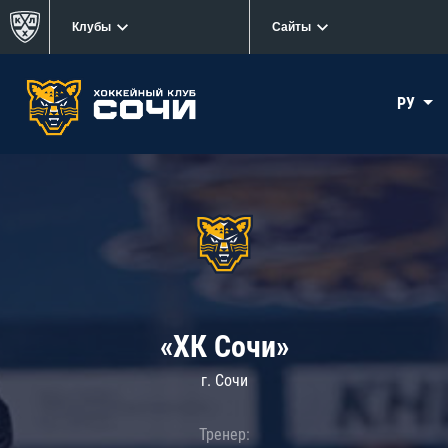
Клубы
Сайты
РУ
«ХК Сочи»
г. Сочи
Тренер: