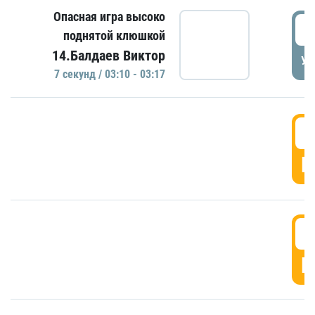
Опасная игра высоко
0
поднятой клюшкой
14.Балдаев Виктор
УД
7 секунд / 03:10 - 03:17
0
Г
0
Г