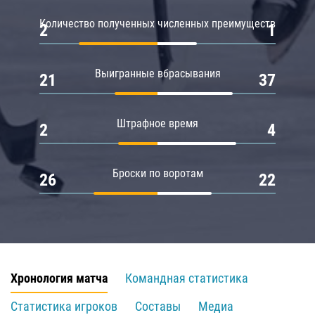
Количество полученных численных преимуществ
2
1
Выигранные вбрасывания
21
37
Штрафное время
2
4
Броски по воротам
26
22
Хронология матча
Командная статистика
Статистика игроков
Составы
Медиа