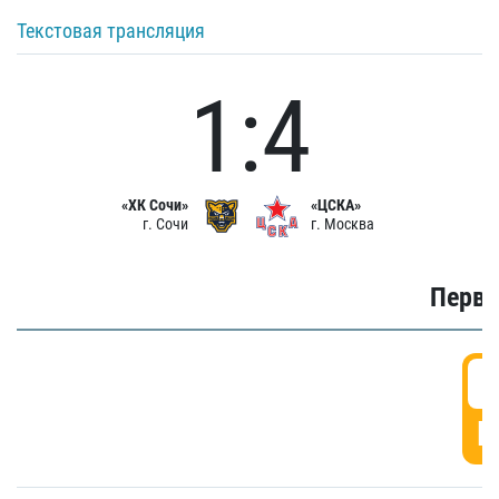
Текстовая трансляция
1:4
«ХК Сочи»
«ЦСКА»
г. Сочи
г. Москва
Первы
0
Г