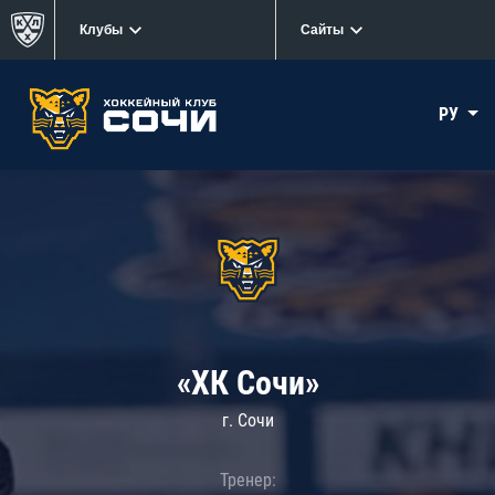
Клубы
Сайты
РУ
«ХК Сочи»
г. Сочи
Тренер: