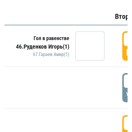
Второ
2
Гол в равенстве
46.Руденков Игорь(1)
Г
67.Гараев Амир(1)
2
УД
3