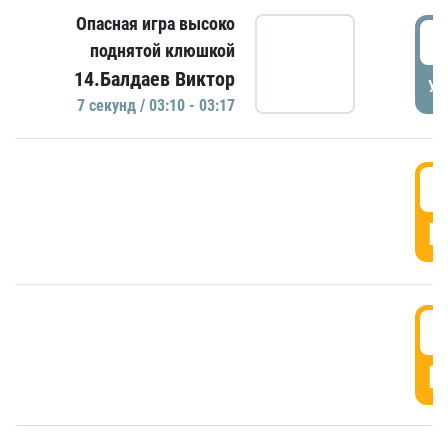
Опасная игра высоко
0
поднятой клюшкой
14.Балдаев Виктор
УД
7 секунд / 03:10 - 03:17
0
Г
0
Г