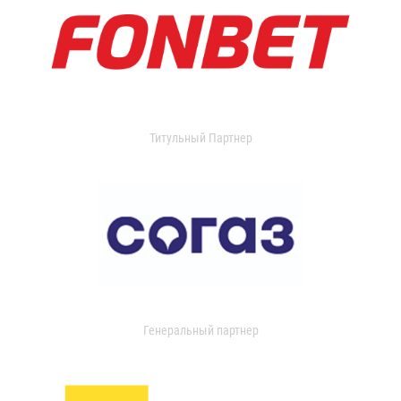
Титульный Партнер
Генеральный партнер