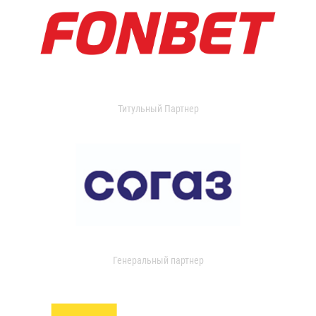
Титульный Партнер
Генеральный партнер