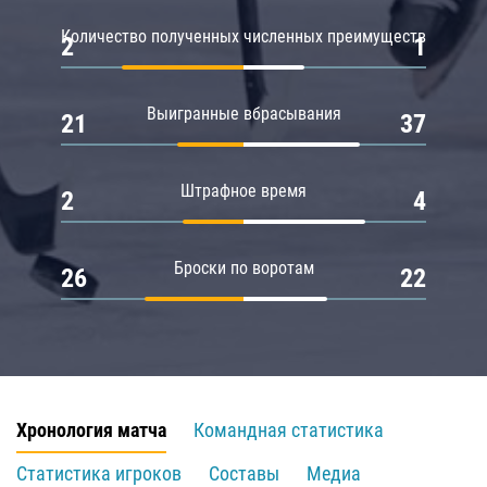
Количество полученных численных преимуществ
2
1
Выигранные вбрасывания
21
37
Штрафное время
2
4
Броски по воротам
26
22
Хронология матча
Командная статистика
Статистика игроков
Составы
Медиа