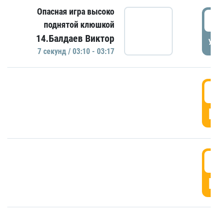
Опасная игра высоко
0
поднятой клюшкой
14.Балдаев Виктор
УД
7 секунд / 03:10 - 03:17
0
Г
0
Г