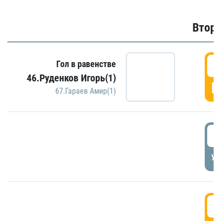
Второ
2
Гол в равенстве
46.Руденков Игорь(1)
Г
67.Гараев Амир(1)
2
УД
3