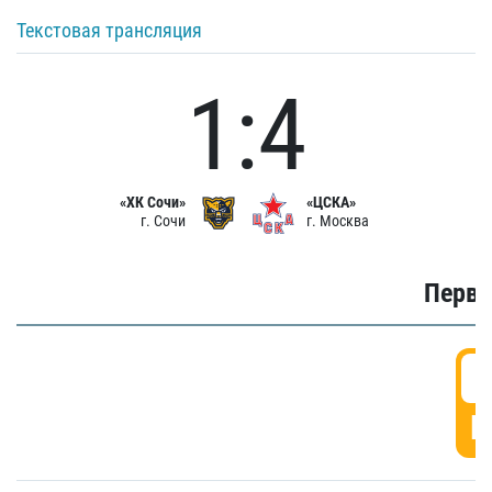
Текстовая трансляция
1:4
«ХК Сочи»
«ЦСКА»
г. Сочи
г. Москва
Первы
0
Г