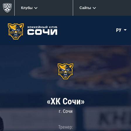
Клубы
Сайты
РУ
«ХК Сочи»
г. Сочи
Тренер: