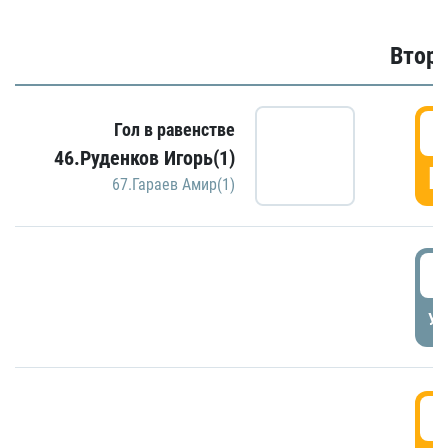
Второ
2
Гол в равенстве
46.Руденков Игорь(1)
Г
67.Гараев Амир(1)
2
УД
3