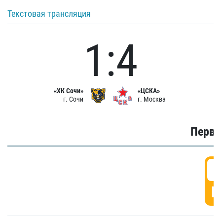
Текстовая трансляция
1:4
«ХК Сочи»
«ЦСКА»
г. Сочи
г. Москва
Первы
0
Г