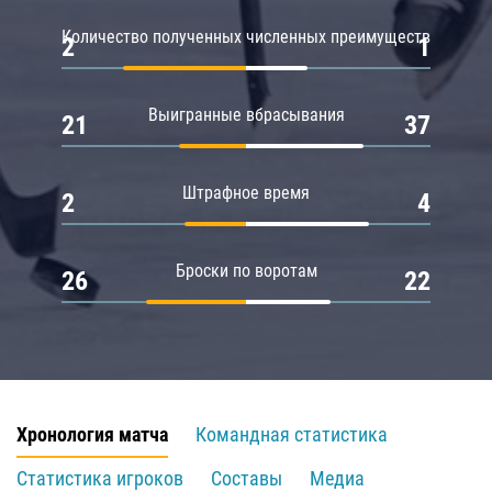
Количество полученных численных преимуществ
2
1
Выигранные вбрасывания
21
37
Штрафное время
2
4
Броски по воротам
26
22
Хронология матча
Командная статистика
Статистика игроков
Составы
Медиа