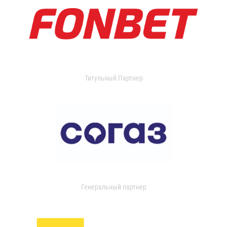
Титульный Партнер
Генеральный партнер