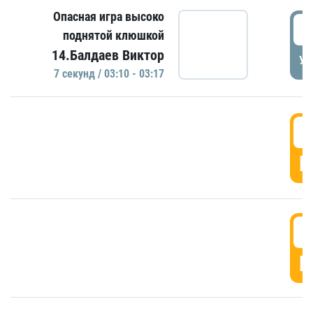
Опасная игра высоко
0
поднятой клюшкой
14.Балдаев Виктор
УД
7 секунд / 03:10 - 03:17
0
Г
0
Г