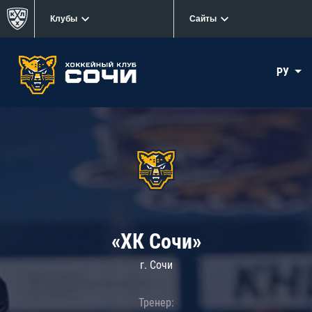
Клубы
Сайты
РУ
«ХК Сочи»
г. Сочи
Тренер: