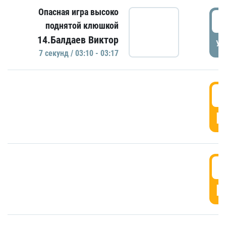
Опасная игра высоко
0
поднятой клюшкой
14.Балдаев Виктор
УД
7 секунд / 03:10 - 03:17
0
Г
0
Г