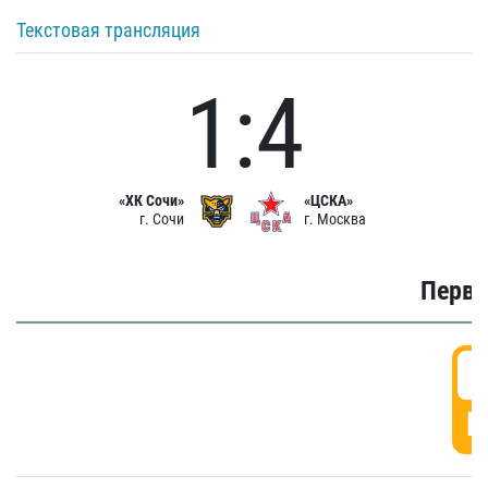
Текстовая трансляция
1:4
«ХК Сочи»
«ЦСКА»
г. Сочи
г. Москва
Первы
0
Г