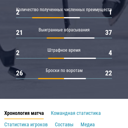
Количество полученных численных преимуществ
2
1
Выигранные вбрасывания
21
37
Штрафное время
2
4
Броски по воротам
26
22
Хронология матча
Командная статистика
Статистика игроков
Составы
Медиа