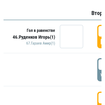
Второ
2
Гол в равенстве
46.Руденков Игорь(1)
Г
67.Гараев Амир(1)
2
УД
3