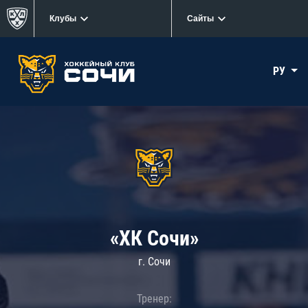
Клубы
Сайты
РУ
«ХК Сочи»
г. Сочи
Тренер: