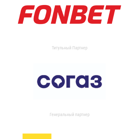
Титульный Партнер
Генеральный партнер