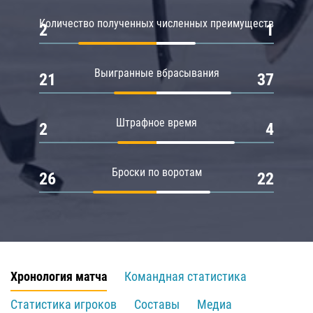
Количество полученных численных преимуществ
2
1
Выигранные вбрасывания
21
37
Штрафное время
2
4
Броски по воротам
26
22
Хронология матча
Командная статистика
Статистика игроков
Составы
Медиа