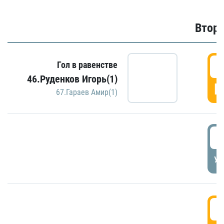
Второ
2
Гол в равенстве
46.Руденков Игорь(1)
Г
67.Гараев Амир(1)
2
УД
3