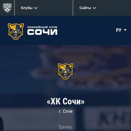
Клубы
Сайты
РУ
«ХК Сочи»
г. Сочи
Тренер: