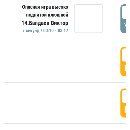
Опасная игра высоко
0
поднятой клюшкой
14.Балдаев Виктор
УД
7 секунд / 03:10 - 03:17
0
Г
0
Г