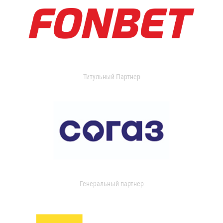
Титульный Партнер
Генеральный партнер