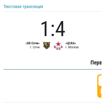
Текстовая трансляция
1:4
«ХК Сочи»
«ЦСКА»
г. Сочи
г. Москва
Первы
0
Г