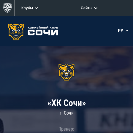
Клубы
Сайты
РУ
«ХК Сочи»
г. Сочи
Тренер: