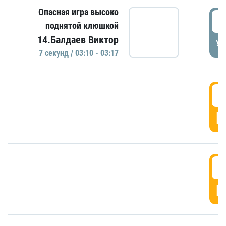
Опасная игра высоко
0
поднятой клюшкой
14.Балдаев Виктор
УД
7 секунд / 03:10 - 03:17
0
Г
0
Г