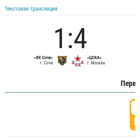
Текстовая трансляция
1:4
«ХК Сочи»
«ЦСКА»
г. Сочи
г. Москва
Первы
0
Г