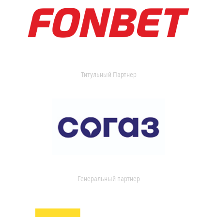
Титульный Партнер
Генеральный партнер