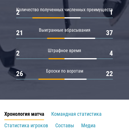
Количество полученных численных преимуществ
2
1
Выигранные вбрасывания
21
37
Штрафное время
2
4
Броски по воротам
26
22
Хронология матча
Командная статистика
Статистика игроков
Составы
Медиа