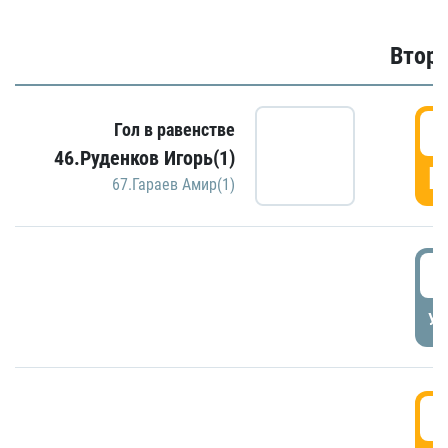
Второ
2
Гол в равенстве
46.Руденков Игорь(1)
Г
67.Гараев Амир(1)
2
УД
3